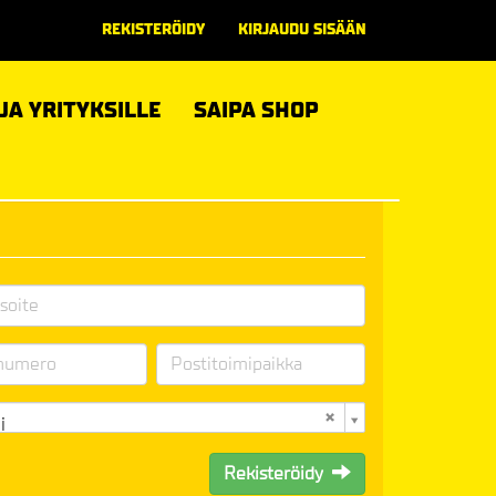
REKISTERÖIDY
KIRJAUDU SISÄÄN
 JA YRITYKSILLE
SAIPA SHOP
i
Rekisteröidy