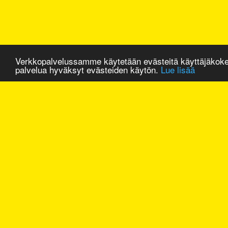
Verkkopalvelussamme käytetään evästeitä käyttäjäkok
palvelua hyväksyt evästeiden käytön.
Lue lisää