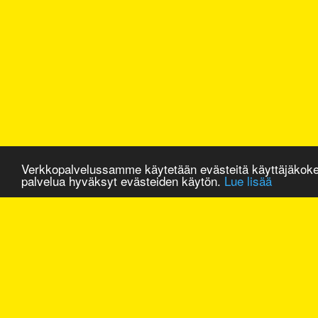
Verkkopalvelussamme käytetään evästeitä käyttäjäkok
palvelua hyväksyt evästeiden käytön.
Lue lisää