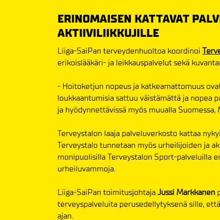
ERINOMAISEN KATTAVAT PALVE
AKTIIVILIIKKUJILLE
Liiga-SaiPan terveydenhuoltoa koordinoi
Terv
erikoislääkäri- ja leikkauspalvelut sekä kuvanta
- Hoitoketjun nopeus ja katkeamattomuus ovat 
loukkaantumisia sattuu väistämättä ja nopea p
ja hyödynnettävissä myös muualla Suomessa, M
Terveystalon laaja palveluverkosto kattaa nykyi
Terveystalo tunnetaan myös urheilijoiden ja akt
monipuolisilla Terveystalon Sport-palveluilla e
urheiluvammoja.
Liiga-SaiPan toimitusjohtaja
Jussi Markkanen
terveyspalveluita perusedellytyksenä sille, e
ajan.