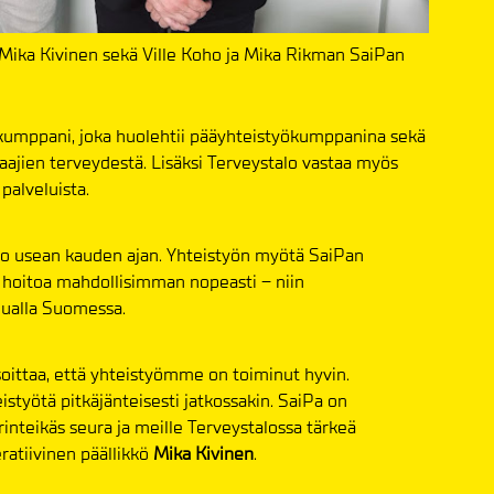
 Mika Kivinen sekä Ville Koho ja Mika Rikman SaiPan
kumppani, joka huolehtii pääyhteistyökumppanina sekä
ajien terveydestä. Lisäksi Terveystalo vastaa myös
palveluista.
ötä jo usean kauden ajan. Yhteistyön myötä SaiPan
a hoitoa mahdollisimman nopeasti – niin
ualla Suomessa.
soittaa, että yhteistyömme on toiminut hyvin.
työtä pitkäjänteisesti jatkossakin. SaiPa on
erinteikäs seura ja meille Terveystalossa tärkeä
atiivinen päällikkö
Mika Kivinen
.