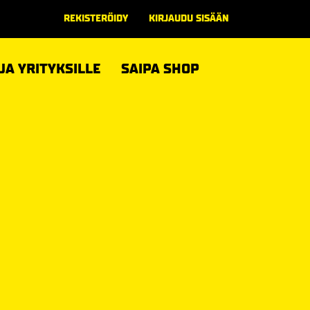
REKISTERÖIDY
KIRJAUDU SISÄÄN
 JA YRITYKSILLE
SAIPA SHOP