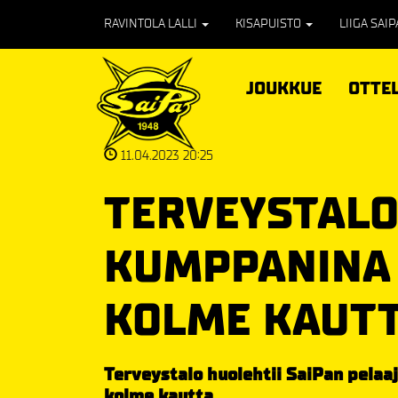
RAVINTOLA LALLI
KISAPUISTO
LIIGA SAI
JOUKKUE
OTTE
11.04.2023 20:25
TERVEYSTALO
KUMPPANINA
KOLME KAUT
Terveystalo huolehtii SaiPan pelaa
kolme kautta.