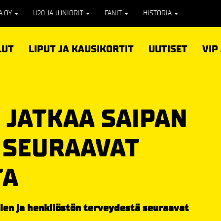
PA OY
U20 JA JUNIORIT
FANIT
HISTORIA
LUT
LIPUT JA KAUSIKORTIT
UUTISET
VIP
 JATKAA SAIPAN
 SEURAAVAT
TA
jien ja henkilöstön terveydestä seuraavat