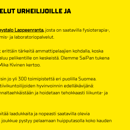
LUT URHEILIJOILLE JA
eystalo Lappeenranta,
josta on saatavilla fysioterapia-,
mis- ja laboratoriopalvelut.
erittäin tärkeitä ammattipelaajien kohdalla, koska
aluu pelikentille on keskeistä. Olemme SaiPan tukena
ika Kivinen kertoo.
sin jo yli 300 toimipistettä eri puolilla Suomea.
iivikuntoilijoiden hyvinvoinnin edelläkävijänä:
nnaltaehkäistään ja hoidetaan tehokkaasti liikunta- ja
pitää laadukkaita ja nopeasti saatavilla olevia
ttä joukkue pystyy pelaamaan huipputasolla koko kauden