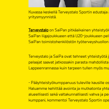
Kuvassa keskellä Terveystalo Sportin edustaja
yritysmyynnistä.
Terveystalo
on SaiPan pitkäaikainen yhteistyö
SaiPan liigajoukkueen että U20-joukkueen pela
SaiPan toimistohenkilöstön työterveyshuollon 
​​​​​​​Terveystalo ja SaiPa ovat tehneet yhteisty
pelaajat saavat jatkossakin parasta mahdollist
Lappeenrannassa kuin tarpeen tullen myös mu
- Pääyhteistyökumppanuus tuleville kausille o
Haluamme kehittää avointa ja mutkatonta yhteis
alueellisesti sekä valtakunnallisesti vahva ja p
kumppani, kommentoi Terveystalo Sportin oper