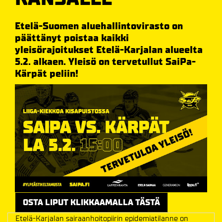
Etelä-Suomen aluehallintovirasto on
päättänyt poistaa kaikki
yleisörajoitukset Etelä-Karjalan alueelta
5.2. alkaen. Yleisö on tervetullut SaiPa-
Kärpät peliin!
OSTA LIPUT KLIKKAAMALLA TÄSTÄ
Etelä-Karjalan sairaanhoitopiirin epidemiatilanne on