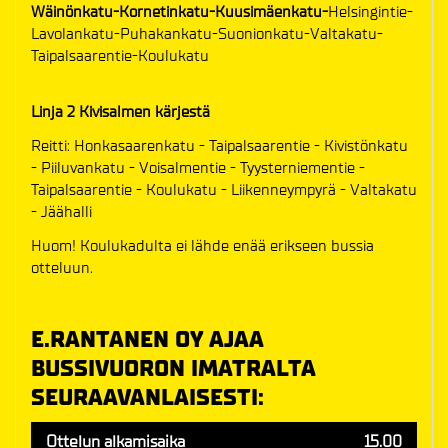
Wäinönkatu-Kornetinkatu-Kuusimäenkatu-
Helsingintie-
Lavolankatu-Puhakankatu-Suonionkatu-Valtakatu-
Taipalsaarentie-Koulukatu
Linja 2 Kivisalmen kärjestä
Reitti: Honkasaarenkatu - Taipalsaarentie - Kivistönkatu
- Piiluvankatu - Voisalmentie - Tyysterniementie -
Taipalsaarentie - Koulukatu - Liikenneympyrä - Valtakatu
- Jäähalli
Huom! Koulukadulta ei lähde enää erikseen bussia
otteluun.
E.RANTANEN OY AJAA
BUSSIVUORON IMATRALTA
SEURAAVANLAISESTI:
Ottelun alkamisaika
15.00