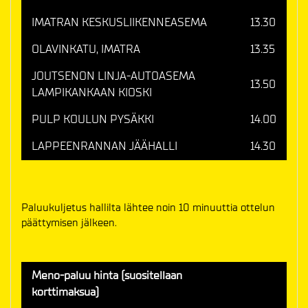
IMATRAN KESKUSLIIKENNEASEMA
13.30
OLAVINKATU, IMATRA
13.35
JOUTSENON LINJA-AUTOASEMA
13.50
LAMPIKANKAAN KIOSKI
PULP KOULUN PYSÄKKI
14.00
LAPPEENRANNAN JÄÄHALLI
14.30
Paluukuljetus hallilta lähtee noin 10 minuuttia ottelun
päättymisen jälkeen.
Meno-paluu hinta (suositellaan
korttimaksua)