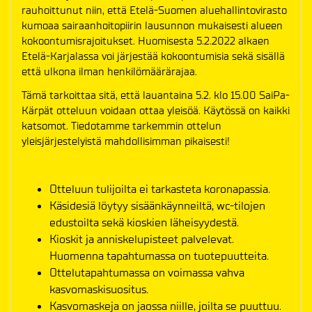
rauhoittunut niin, että Etelä-Suomen aluehallintovirasto
kumoaa sairaanhoitopiirin lausunnon mukaisesti alueen
kokoontumisrajoitukset. Huomisesta 5.2.2022 alkaen
Etelä-Karjalassa voi järjestää kokoontumisia sekä sisällä
että ulkona ilman henkilömäärärajaa.
Tämä tarkoittaa sitä, että lauantaina 5.2. klo 15.00 SaiPa-
Kärpät otteluun voidaan ottaa yleisöä. Käytössä on kaikki
katsomot. Tiedotamme tarkemmin ottelun
yleisjärjestelyistä mahdollisimman pikaisesti!
Otteluun tulijoilta ei tarkasteta koronapassia.
Käsidesiä löytyy sisäänkäynneiltä, wc-tilojen
edustoilta sekä kioskien läheisyydestä.
Kioskit ja anniskelupisteet palvelevat.
Huomenna tapahtumassa on tuotepuutteita.
Ottelutapahtumassa on voimassa vahva
kasvomaskisuositus.
Kasvomaskeja on jaossa niille, joilta se puuttuu.