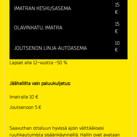
15
IMATRAN KESKUSASEMA
€
15
OLAVINKATU, IMATRA
€
10
JOUTSENON LINJA-AUTOASEMA
€
Lapset alle 12-vuotta -50 %
Jäähallilta vain paluukuljetus:
Imatralle 10 €
Joutsenoon 5 €
Saavuthan otteluun hyvissä ajoin välttääksesi
ruuhkautumista sisäänkäynneillä. Hallin ovet avataan