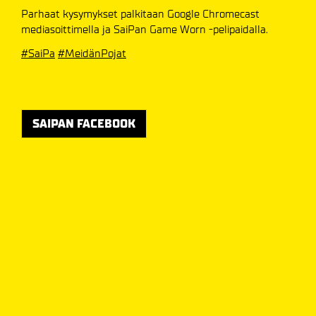
Parhaat kysymykset palkitaan Google Chromecast
mediasoittimella ja SaiPan Game Worn -pelipaidalla.
#SaiPa
#MeidänPojat
SAIPAN FACEBOOK