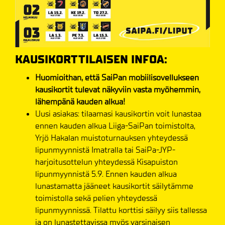
KAUSIKORTTILAISEN INFOA:
Huomioithan, että SaiPan mobiilisovellukseen
kausikortit tulevat näkyviin vasta myöhemmin,
lähempänä kauden alkua!
Uusi asiakas: tilaamasi kausikortin voit lunastaa
ennen kauden alkua Liiga-SaiPan toimistolta,
Yrjö Hakalan muistoturnauksen yhteydessä
lipunmyynnistä Imatralla tai SaiPa-JYP-
harjoitusottelun yhteydessä Kisapuiston
lipunmyynnistä 5.9. Ennen kauden alkua
lunastamatta jääneet kausikortit säilytämme
toimistolla sekä pelien yhteydessä
lipunmyynnissä. Tilattu korttisi säilyy siis tallessa
ja on lunastettavissa myös varsinaisen