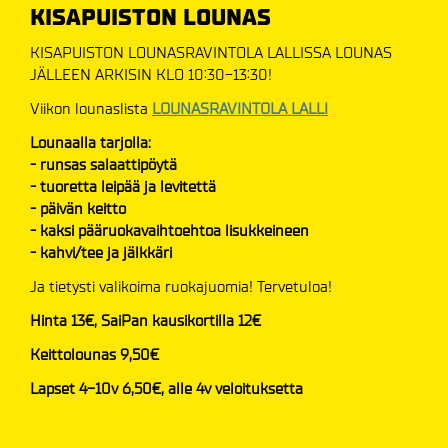
KISAPUISTON LOUNAS
KISAPUISTON LOUNASRAVINTOLA LALLISSA LOUNAS
JÄLLEEN ARKISIN KLO 10:30-13:30!
Viikon lounaslista
LOUNASRAVINTOLA LALLI
Lounaalla tarjolla:
-
runsas salaattipöytä
-
tuoretta leipää ja levitettä
-
päivän keitto
-
kaksi pääruokavaihtoehtoa lisukkeineen
-
kahvi/tee ja jälkkäri
Ja tietysti valikoima ruokajuomia! Tervetuloa!
Hinta 13€, SaiPan kausikortilla 12€
Keittolounas 9,50€
Lapset 4-10v 6,50€, alle 4v veloituksetta