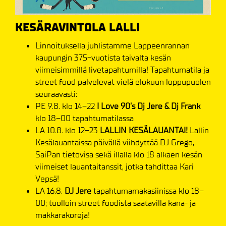
KESÄRAVINTOLA LALLI
Linnoituksella juhlistamme Lappeenrannan
kaupungin 375-vuotista taivalta kesän
viimeisimmillä livetapahtumilla! Tapahtumatila ja
street food palvelevat vielä elokuun loppupuolen
seuraavasti:
PE 9.8. klo 14–22
I Love 90’s Dj Jere & Dj Frank
klo 18–00 tapahtumatilassa
LA 10.8. klo 12–23
LALLIN KESÄLAUANTAI!
Lallin
Kesälauantaissa päivällä viihdyttää DJ Grego,
SaiPan tietovisa sekä illalla klo 18 alkaen kesän
viimeiset lauantaitanssit, jotka tahdittaa Kari
Vepsä!
LA 16.8.
DJ Jere
tapahtumamakasiinissa klo 18–
00; tuolloin street foodista saatavilla kana- ja
makkarakoreja!