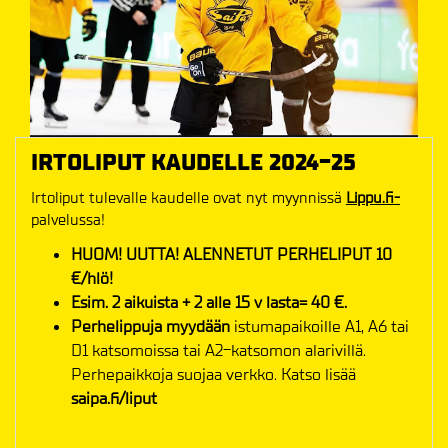
IRTOLIPUT KAUDELLE 2024-25
Irtoliput tulevalle kaudelle ovat nyt myynnissä
Lippu.fi-
palvelussa!
HUOM! UUTTA! ALENNETUT PERHELIPUT 10
€/hlö!
Esim. 2 aikuista + 2 alle 15 v lasta= 40 €.
Perhelippuja myydään
istumapaikoille A1, A6 tai
D1 katsomoissa tai A2-katsomon alarivillä.
Perhepaikkoja suojaa verkko. Katso lisää
saipa.fi/liput