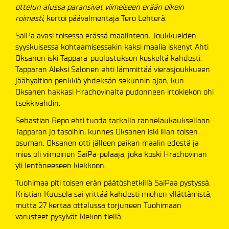
ottelun alussa paransivat viimeiseen erään oikein
roimasti
, kertoi päävalmentaja Tero Lehterä.
SaiPa avasi toisessa erässä maalinteon. Joukkueiden
syyskuisessa kohtaamisessakin kaksi maalia iskenyt Ahti
Oksanen iski Tappara-puolustuksen keskeltä kahdesti.
Tapparan Aleksi Salonen ehti lämmittää vierasjoukkueen
jäähyaition penkkiä yhdeksän sekunnin ajan, kun
Oksanen hakkasi Hrachovinalta pudonneen irtokiekon ohi
tsekkivahdin.
Sebastian Repo ehti tuoda tarkalla rannelaukauksellaan
Tapparan jo tasoihin, kunnes Oksanen iski illan toisen
osuman. Oksanen otti jälleen paikan maalin edestä ja
mies oli viimeinen SaiPa-pelaaja, joka koski Hrachovinan
yli lentäneeseen kiekkoon.
Tuohimaa piti toisen erän päätöshetkillä SaiPaa pystyssä.
Kristian Kuusela sai yrittää kahdesti miehen yllättämistä,
mutta 27 kertaa ottelussa torjuneen Tuohimaan
varusteet pysyivät kiekon tiellä.