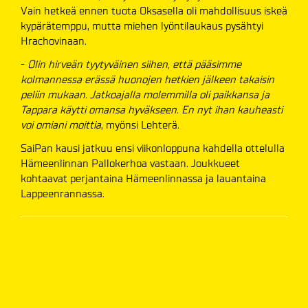
Vain hetkeä ennen tuota Oksasella oli mahdollisuus iskeä
kypärätemppu, mutta miehen lyöntilaukaus pysähtyi
Hrachovinaan.
-
Olin hirveän tyytyväinen siihen, että pääsimme
kolmannessa erässä huonojen hetkien jälkeen takaisin
peliin mukaan. Jatkoajalla molemmilla oli paikkansa ja
Tappara käytti omansa hyväkseen. En nyt ihan kauheasti
voi omiani moittia
, myönsi Lehterä.
SaiPan kausi jatkuu ensi viikonloppuna kahdella ottelulla
Hämeenlinnan Pallokerhoa vastaan. Joukkueet
kohtaavat perjantaina Hämeenlinnassa ja lauantaina
Lappeenrannassa.