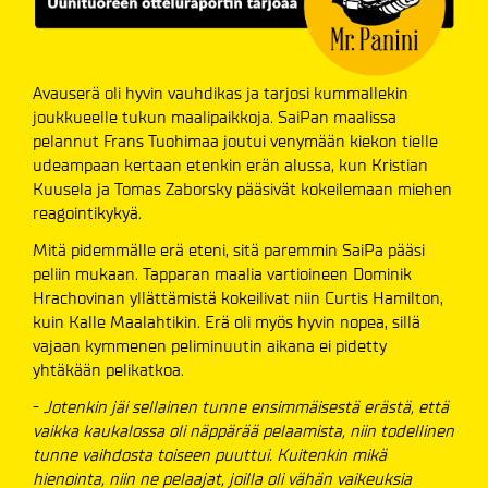
Avauserä oli hyvin vauhdikas ja tarjosi kummallekin
joukkueelle tukun maalipaikkoja. SaiPan maalissa
pelannut Frans Tuohimaa joutui venymään kiekon tielle
udeampaan kertaan etenkin erän alussa, kun Kristian
Kuusela ja Tomas Zaborsky pääsivät kokeilemaan miehen
reagointikykyä.
Mitä pidemmälle erä eteni, sitä paremmin SaiPa pääsi
peliin mukaan. Tapparan maalia vartioineen Dominik
Hrachovinan yllättämistä kokeilivat niin Curtis Hamilton,
kuin Kalle Maalahtikin. Erä oli myös hyvin nopea, sillä
vajaan kymmenen peliminuutin aikana ei pidetty
yhtäkään pelikatkoa.
-
Jotenkin jäi sellainen tunne ensimmäisestä erästä, että
vaikka kaukalossa oli näppärää pelaamista, niin todellinen
tunne vaihdosta toiseen puuttui. Kuitenkin mikä
hienointa, niin ne pelaajat, joilla oli vähän vaikeuksia