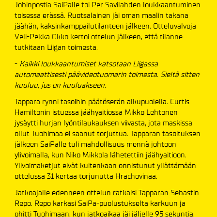
Jobinpostia SaiPalle toi Per Savilahden loukkaantuminen
toisessa erässä. Ruotsalainen jäi oman maalin takana
jäähän, kaksinkamppailutilanteen jälkeen. Otteluvalvoja
Veli-Pekka Okko kertoi ottelun jälkeen, että tilanne
tutkitaan Liigan toimesta.
-
Kaikki loukkaantumiset katsotaan Liigassa
automaattisesti päävideotuomarin toimesta. Sieltä sitten
kuuluu, jos on kuuluakseen
.
Tappara rynni tasoihin päätöserän alkupuolella. Curtis
Hamiltonin istuessa jäähyaitiossa Mikko Lehtonen
jysäytti hurjan lyöntilaukauksen viivasta, jota maskissa
ollut Tuohimaa ei saanut torjuttua. Tapparan tasoituksen
jälkeen SaiPalle tuli mahdollisuus mennä johtoon
ylivoimalla, kun Niko Mikkola lähetettiin jäähyaitioon.
Ylivoimaketjut eivät kuitenkaan onnistunut yllättämään
ottelussa 31 kertaa torjunutta Hrachovinaa.
Jatkoajalle edenneen ottelun ratkaisi Tapparan Sebastin
Repo. Repo karkasi SaiPa-puolustukselta karkuun ja
ohitti Tuohimaan, kun jatkoaikaa jäi jäljelle 95 sekuntia.