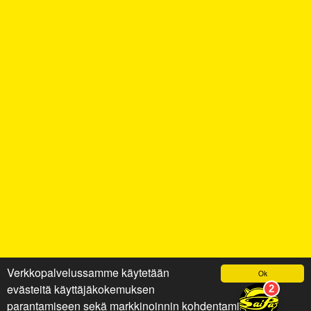
Verkkopalvelussamme käytetään
Ok
evästeitä käyttäjäkokemuksen
parantamiseen sekä markkinoinnin kohdentamiseen ja