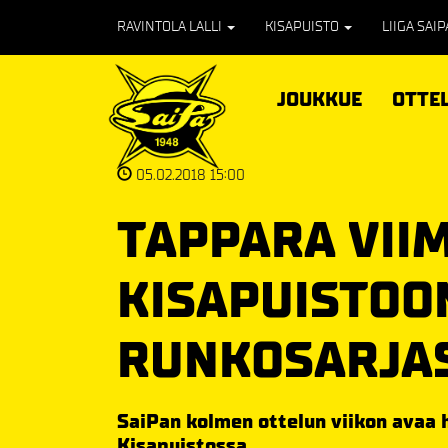
RAVINTOLA LALLI
KISAPUISTO
LIIGA SAI
JOUKKUE
OTTE
05.02.2018 15:00
TAPPARA VII
KISAPUISTOO
RUNKOSARJA
SaiPan kolmen ottelun viikon avaa
Kisapuistossa.