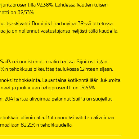
orjuntaprosentilla 92,38%. Lahdessa kauden toisen
entti on 89,53%.
nut tsekkivahti Dominik Hrachovina. 39:ssä ottelussa
oa ja on nollannut vastustajansa neljästi tällä kaudella.
aiPa ei onnistunut maalin teossa. Sijoitus Liigan
37%:n tehokkuus oikeuttaa taulukossa 12:nteen sijaan.
neksi tehokkainta. Lauantaina kotikentällään Jukureita
hneet ja joukkueen tehoprosentti on 19,63%.
. 204 kertaa alivoimaa pelannut SaiPa on suojellut
ehokkain alivoimalla. Kolmanneksi vähiten alivoimaa
maaliaan 82,21%:n tehokkuudella.