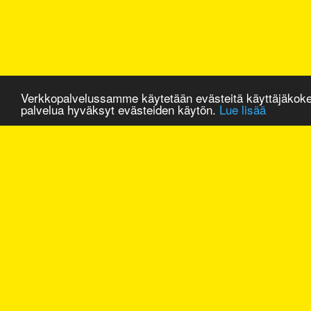
Verkkopalvelussamme käytetään evästeitä käyttäjäkok
palvelua hyväksyt evästeiden käytön.
Lue lisää