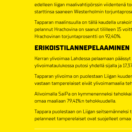
edelleen liigan maalivahtipörssin viidentenä t
starttinsa saaneen Westerholmin torjuntapros
Tapparan maalinsuulla on tällä kaudella urakoi
pelannut Hrachovina on saanut tililleen 15 voitt
Hrachovinan torjuntaprosentti on 92,40%.
ERIKOISTILANNEPELAAMINEN
Kerran ylivoimaa Lahdessa pelaamaan päässyt S
ylivoimataulukossa putosi yhdellä sijalla ja 17,
Tapparan ylivoima on puolestaan Liigan kuuden
vastaan tamperelaiset eivät ylivoimamaalia te
Alivoimalla SaiPa on kymmenenneksi tehokkain
omaa maaliaan 79,41%:n tehokkuudella.
Tappara puolestaan on Liigan seitsemänneksi t
pelanneet tamperelaiset ovat suojelleet omaa 