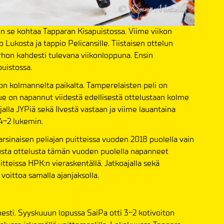
un se kohtaa Tapparan Kisapuistossa. Viime viikon
 Lukosta ja tappio Pelicansille. Tiistaisen ottelun
hon kahdesti tulevana viikonloppuna. Ensin
uistossa.
kon kolmannelta paikalta. Tamperelaisten peli on
ue on napannut viidestä edellisestä ottelustaan kolme
jalla JYPiä sekä Ilvestä vastaan ja viime lauantaina
 4-2 lukemin.
arsinaisen peliajan puitteissa vuoden 2018 puolella vain
usta ottelusta tämän vuoden puolella napanneet
itteissa HPK:n vieraskentällä. Jatkoajalla sekä
voittoa samalla ajanjaksolla.
esti. Syyskuuun lopussa SaiPa otti 3-2 kotivoiton