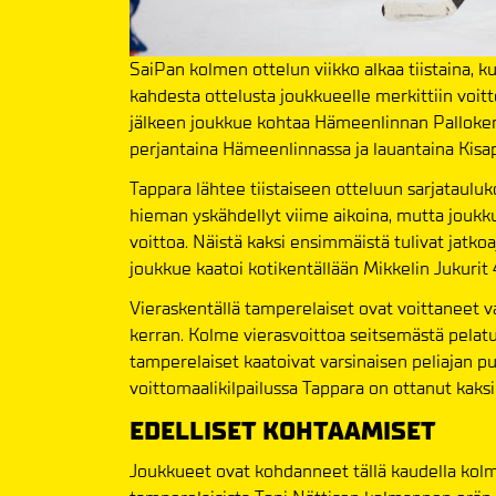
SaiPan kolmen ottelun viikko alkaa tiistaina, k
kahdesta ottelusta joukkueelle merkittiin voitto
jälkeen joukkue kohtaa Hämeenlinnan Palloker
perjantaina Hämeenlinnassa ja lauantaina Kisap
Tappara lähtee tiistaiseen otteluun sarjataulu
hieman yskähdellyt viime aikoina, mutta joukk
voittoa. Näistä kaksi ensimmäistä tulivat jatkoa
joukkue kaatoi kotikentällään Mikkelin Jukurit
Vieraskentällä tamperelaiset ovat voittaneet v
kerran. Kolme vierasvoittoa seitsemästä pelat
tamperelaiset kaatoivat varsinaisen peliajan pu
voittomaalikilpailussa Tappara on ottanut kaksi 
EDELLISET KOHTAAMISET
Joukkueet ovat kohdanneet tällä kaudella kolm