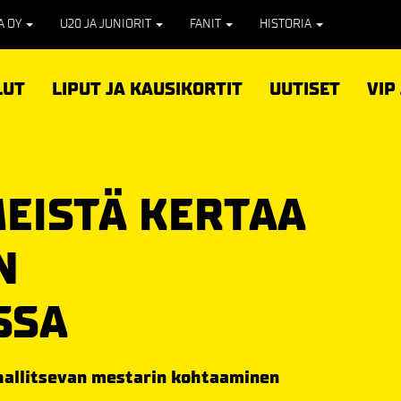
PA OY
U20 JA JUNIORIT
FANIT
HISTORIA
LUT
LIPUT JA KAUSIKORTIT
UUTISET
VIP
MEISTÄ KERTAA
N
SSA
 hallitsevan mestarin kohtaaminen