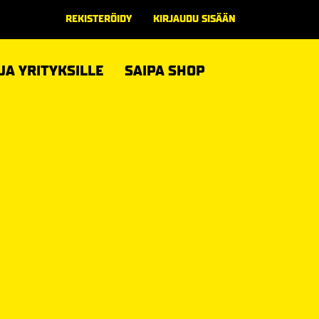
REKISTERÖIDY
KIRJAUDU SISÄÄN
 JA YRITYKSILLE
SAIPA SHOP