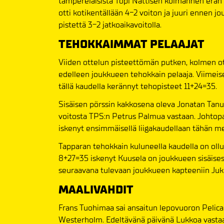
tamperelaisista Topi Nättisen kolmannen erän 
otti kotikentällään 4-2 voiton ja juuri ennen j
pistettä 3-2 jatkoaikavoitolla.
TEHOKKAIMMAT PELAAJAT
Viiden ottelun pisteettömän putken, kolmen o
edelleen joukkueen tehokkain pelaaja. Viimei
tällä kaudella kerännyt tehopisteet 11+24=35.
Sisäisen pörssin kakkosena oleva Jonatan Tanu
voitosta TPS:n Petrus Palmua vastaan. Johtopai
iskenyt ensimmäisellä liigakaudellaan tähän m
Tapparan tehokkain kuluneella kaudella on ollu
8+27=35 iskenyt Kuusela on joukkueen sisäises
seuraavana tulevaan joukkueen kapteeniin Juk
MAALIVAHDIT
Frans Tuohimaa sai ansaitun lepovuoron Pelicans
Westerholm. Edeltävänä päivänä Lukkoa vasta