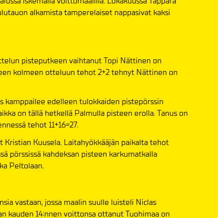
alussa iskemällä voittomaalilla. Lokakuussa Tappara
oulutauon alkamista tamperelaiset nappasivat kaksi
ttelun pisteputkeen vaihtanut Topi Nättinen on
seen kolmeen otteluun tehot 2+2 tehnyt Nättinen on
s kamppailee edelleen tulokkaiden pistepörssin
kka on tällä hetkellä Palmulla pisteen erolla. Tanus on
ennessä tehot 11+16=27.
t Kristian Kuusela. Laitahyökkääjän paikalta tehot
sä pörssissä kahdeksan pisteen karkumatkalla
ka Peltolaan.
ia vastaan, jossa maalin suulle luisteli Niclas
an kauden 14:nnen voittonsa ottanut Tuohimaa on