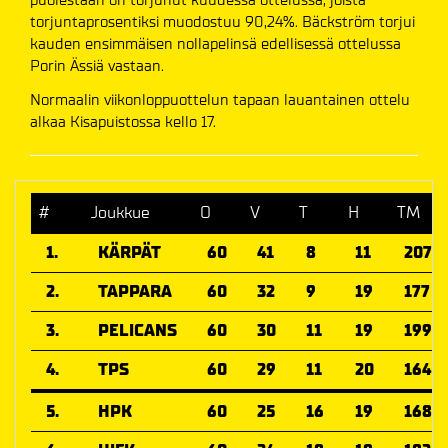
torjuntaprosentiksi muodostuu 90,24%. Bäckström torjui
kauden ensimmäisen nollapelinsä edellisessä ottelussa
Porin Ässiä vastaan.
Normaalin viikonloppuottelun tapaan lauantainen ottelu
alkaa Kisapuistossa kello 17.
#
Joukkue
O
V
T
H
TM
1.
KÄRPÄT
60
41
8
11
207
2.
TAPPARA
60
32
9
19
177
3.
PELICANS
60
30
11
19
199
4.
TPS
60
29
11
20
164
5.
HPK
60
25
16
19
168