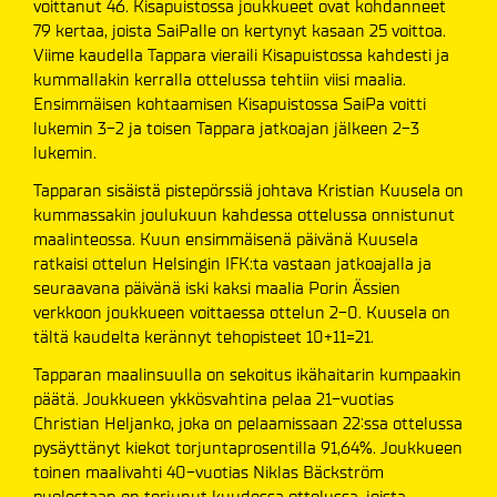
voittanut 46. Kisapuistossa joukkueet ovat kohdanneet
79 kertaa, joista SaiPalle on kertynyt kasaan 25 voittoa.
Viime kaudella Tappara vieraili Kisapuistossa kahdesti ja
kummallakin kerralla ottelussa tehtiin viisi maalia.
Ensimmäisen kohtaamisen Kisapuistossa SaiPa voitti
lukemin 3-2 ja toisen Tappara jatkoajan jälkeen 2-3
lukemin.
Tapparan sisäistä pistepörssiä johtava Kristian Kuusela on
kummassakin joulukuun kahdessa ottelussa onnistunut
maalinteossa. Kuun ensimmäisenä päivänä Kuusela
ratkaisi ottelun Helsingin IFK:ta vastaan jatkoajalla ja
seuraavana päivänä iski kaksi maalia Porin Ässien
verkkoon joukkueen voittaessa ottelun 2-0. Kuusela on
tältä kaudelta kerännyt tehopisteet 10+11=21.
Tapparan maalinsuulla on sekoitus ikähaitarin kumpaakin
päätä. Joukkueen ykkösvahtina pelaa 21-vuotias
Christian Heljanko, joka on pelaamissaan 22:ssa ottelussa
pysäyttänyt kiekot torjuntaprosentilla 91,64%. Joukkueen
toinen maalivahti 40-vuotias Niklas Bäckström
puolestaan on torjunut kuudessa ottelussa, joista