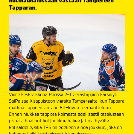
kotikaukalossaan vastaan Tampereen
Tapparan.
Viime keskiviikkona Porissa 2-1 vierastappion kärsinyt
SaiPa saa Kisapuistoon vieraita Tampereelta, kun Tappara
matkaa Lappeenrantaan 80-luvun teemaotteluun.
Ennen niukkaa tappiota kolmesta edellisestä ottelustaan
pisteitä haalinut kotijoukkue hakee jatkoa hyvälle
kotisaldolle, sillä TPS on edelleen ainoa joukkue, joka on
hakenut kaikki sarjapisteet Kisapuistosta.