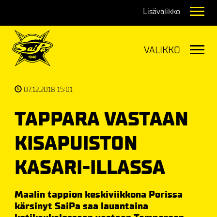
Navig
Navig
07.12.2018 15:01
TAPPARA VASTAAN
KISAPUISTON
KASARI-ILLASSA
Maalin tappion keskiviikkona Porissa
kärsinyt SaiPa saa lauantaina