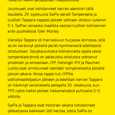
Joukkueet ovat kohdanneet kerran aiemmin tällä
kaudella. 29. syyskuuta SaiPa vieraili Tampereella ja
tuolloin Tappara nappasi pisteet voittaen ottelun lukemin
5-1. SaiPan ainoasta maalista vastasi tuolloin kolmannen
erän puolivälissä Tyler Morley.
Vierailija Tappara oli marraskuun hurjassa lennossa, sillä
se on kerännyt pisteitä peräti kymmenestä edellisestä
ottelustaan. Sarjataulukosta kolmannelta sijalla oleva
tamperelaisryhmä on pelatuista otteluista voittanut
yhdeksän ja ainoastaan JYP, Helsingin IFK ja Rauman
Lukko ovat onnistuneet viemään tamperelaisilta pisteitä
jakson aikana. Ainoa tappio tuli JYPille
voittomaalikilpailun jälkeen ja edellisen kerran Tappara
on hävinnyt varsinaisella peliajalla 30. lokakuuta, kun
TPS ryösti kaikki pisteet Hakametsästä puhtaalla 5-0
voitolla.
SaiPa ja Tappara ovat historian aikana kohdanneet
pääsarjassa kaikkiaan 160 kertaa, joista SaiPa on