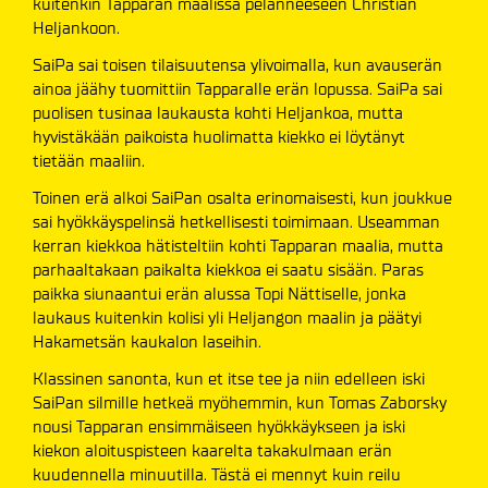
kuitenkin Tapparan maalissa pelanneeseen Christian
Heljankoon.
SaiPa sai toisen tilaisuutensa ylivoimalla, kun avauserän
ainoa jäähy tuomittiin Tapparalle erän lopussa. SaiPa sai
puolisen tusinaa laukausta kohti Heljankoa, mutta
hyvistäkään paikoista huolimatta kiekko ei löytänyt
tietään maaliin.
Toinen erä alkoi SaiPan osalta erinomaisesti, kun joukkue
sai hyökkäyspelinsä hetkellisesti toimimaan. Useamman
kerran kiekkoa hätisteltiin kohti Tapparan maalia, mutta
parhaaltakaan paikalta kiekkoa ei saatu sisään. Paras
paikka siunaantui erän alussa Topi Nättiselle, jonka
laukaus kuitenkin kolisi yli Heljangon maalin ja päätyi
Hakametsän kaukalon laseihin.
Klassinen sanonta, kun et itse tee ja niin edelleen iski
SaiPan silmille hetkeä myöhemmin, kun Tomas Zaborsky
nousi Tapparan ensimmäiseen hyökkäykseen ja iski
kiekon aloituspisteen kaarelta takakulmaan erän
kuudennella minuutilla. Tästä ei mennyt kuin reilu