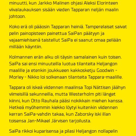
minuutti, kun Jarkko Malinen ohjasi Aleksi Elorinteen
viivalaukauksen sisään vieden Tapparan neljän maalin
johtoon.
Koko erä oli pääosin Tapparan heiniä. Tamperelaiset saivat
pelin painopisteen painettua SaiPan päätyyn ja
vajaamiehisenä taistellut SaiPa ei saanut omaa peliään
millään käyntiin.
Kolmannen erän alku oli täysin samalainen kuin toisen.
SaiPa sai ensi minuuteilla luotua tilanteita Heljangon
maalille ja etenkin joukkueen kakkosketju Goodwin -
Morley - Nikko loi solkenaan tilanteita Tappara-maalille.
Tappara oli iskeä viidennen maalinsa Topi Nättisen jäähyn
viimeisillä sekunneilla, mutta Westerholm piti länget
kiinni, kun Otto Rauhala pääsi nokikkain miehen kanssa.
Hetkeä myöhemmin kiekko löytyi kuitenkin viidennen
kerran SaiPa-vahdin takaa, kun Zaborsky iski illan
toisensa Jan-Mikael Järvisen tarjoilusta.
SaiPa rikkoi kuparisensa ja pilasi Heljangon nollapelin