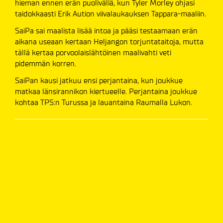
hieman ennen erän puoliväliä, kun Tyler Morley ohjasi
taidokkaasti Erik Aution viivalaukauksen Tappara-maaliin.
SaiPa sai maalista lisää intoa ja pääsi testaamaan erän
aikana useaan kertaan Heljangon torjuntataitoja, mutta
tällä kertaa porvoolaislähtöinen maalivahti veti
pidemmän korren.
SaiPan kausi jatkuu ensi perjantaina, kun joukkue
matkaa länsirannikon kiertueelle. Perjantaina joukkue
kohtaa TPS:n Turussa ja lauantaina Raumalla Lukon.