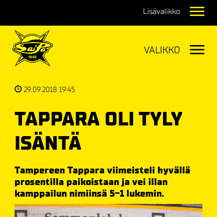
Navig
Navig
29.09.2018 19:45
TAPPARA OLI TYLY
ISÄNTÄ
Tampereen Tappara viimeisteli hyvällä
prosentilla paikoistaan ja vei illan
kamppailun nimiinsä 5-1 lukemin.