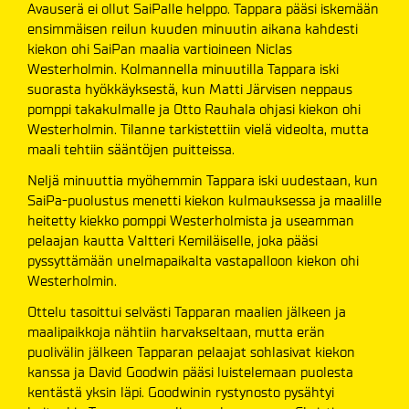
Avauserä ei ollut SaiPalle helppo. Tappara pääsi iskemään
ensimmäisen reilun kuuden minuutin aikana kahdesti
kiekon ohi SaiPan maalia vartioineen Niclas
Westerholmin. Kolmannella minuutilla Tappara iski
suorasta hyökkäyksestä, kun Matti Järvisen neppaus
pomppi takakulmalle ja Otto Rauhala ohjasi kiekon ohi
Westerholmin. Tilanne tarkistettiin vielä videolta, mutta
maali tehtiin sääntöjen puitteissa.
Neljä minuuttia myöhemmin Tappara iski uudestaan, kun
SaiPa-puolustus menetti kiekon kulmauksessa ja maalille
heitetty kiekko pomppi Westerholmista ja useamman
pelaajan kautta Valtteri Kemiläiselle, joka pääsi
pyssyttämään unelmapaikalta vastapalloon kiekon ohi
Westerholmin.
Ottelu tasoittui selvästi Tapparan maalien jälkeen ja
maalipaikkoja nähtiin harvakseltaan, mutta erän
puolivälin jälkeen Tapparan pelaajat sohlasivat kiekon
kanssa ja David Goodwin pääsi luistelemaan puolesta
kentästä yksin läpi. Goodwinin rystynosto pysähtyi