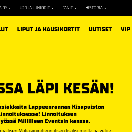
PA OY
U20 JA JUNIORIT
FANIT
HISTORIA
LUT
LIPUT JA KAUSIKORTIT
UUTISET
VIP
SSA LÄPI KESÄN!
 asiakkaita Lappeenrannan Kisapuiston
innoituksessa! Linnoituksen
yössä Millilleen Eventsin kanssa.
lmallisen Makasiinirakennuksen lisäksi meillä palvelee