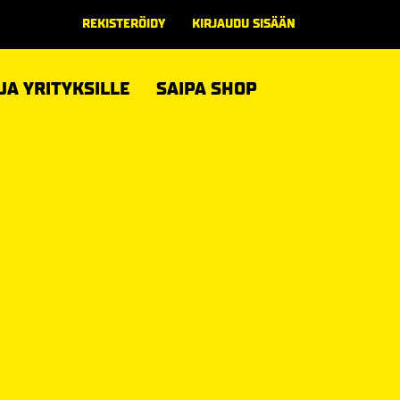
REKISTERÖIDY
KIRJAUDU SISÄÄN
 JA YRITYKSILLE
SAIPA SHOP