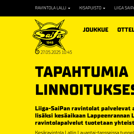
RAVINTOLA LALLI
KISAPUISTO
LIIGA SAI
JOUKKUE
OTTE
27.05.2025 10:45
TAPAHTUMIA
LINNOITUKSE
Liiga-SaiPan ravintolat palvelevat
lisäksi kesäaikaan Lappeenrannan L
ravintolapalvelut tuotetaan yhteist
Kesäravintola Lallin Lauantai-tansseissa tunne