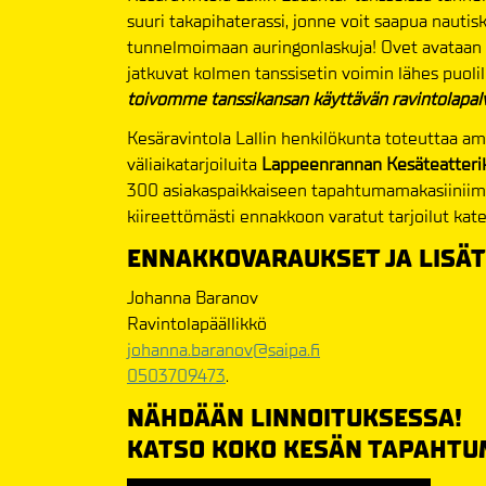
suuri takapihaterassi, jonne voit saapua naut
tunnelmoimaan auringonlaskuja! Ovet avataan tan
jatkuvat kolmen tanssisetin voimin lähes puolil
toivomme tanssikansan käyttävän ravintolapal
Kesäravintola Lallin henkilökunta toteuttaa a
väliaikatarjoiluita
Lappeenrannan Kesäteatteri
300 asiakaspaikkaiseen tapahtumamakasiiniimme
kiireettömästi ennakkoon varatut tarjoilut katet
ENNAKKOVARAUKSET JA LISÄT
Johanna Baranov
Ravintolapäällikkö
johanna.baranov@saipa.fi
0503709473
.
NÄHDÄÄN LINNOITUKSESSA!
KATSO KOKO KESÄN TAPAHTU