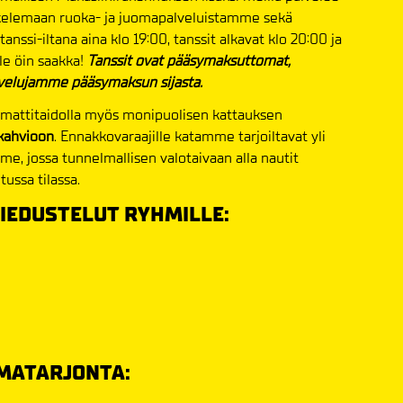
iskelemaan ruoka- ja juomapalveluistamme sekä
ssi-iltana aina klo 19:00, tanssit alkavat klo 20:00 ja
le öin saakka!
Tanssit ovat pääsymaksuttomat,
velujamme pääsymaksun sijasta.
mmattitaidolla myös monipuolisen kattauksen
kahvioon
. Ennakkovaraajille katamme tarjoiltavat yli
, jossa tunnelmallisen valotaivaan alla nautit
ussa tilassa.
IEDUSTELUT RYHMILLE:
MATARJONTA: