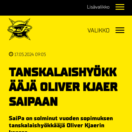
Navig
Navig
17.05.2024 09:05
TANSKALAISHYÖKK
ÄÄJÄ OLIVER
KJAER
SAIPAAN
SaiPa on solminut vuoden sopimuksen
tanskalaishyökkääjä Oliver Kjaerin