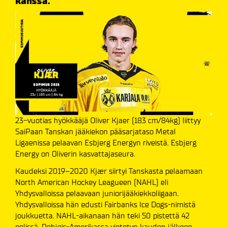
kanssa.
23-vuotias hyökkääjä Oliver Kjaer (183 cm/84kg) liittyy
SaiPaan Tanskan jääkiekon pääsarjataso Metal
Ligaenissa pelaavan Esbjerg Energyn riveistä. Esbjerg
Energy on Oliverin kasvattajaseura.
Kaudeksi 2019–2020 Kjær siirtyi Tanskasta pelaamaan
North American Hockey Leagueen (NAHL) eli
Yhdysvalloissa pelaavaan juniorijääkiekkoliigaan.
Yhdysvalloissa hän edusti Fairbanks Ice Dogs-nimistä
joukkuetta. NAHL-aikanaan hän teki 50 pistettä 42
pelissä. Pohjois-Amerikassa vietetyn kauden jälkeen