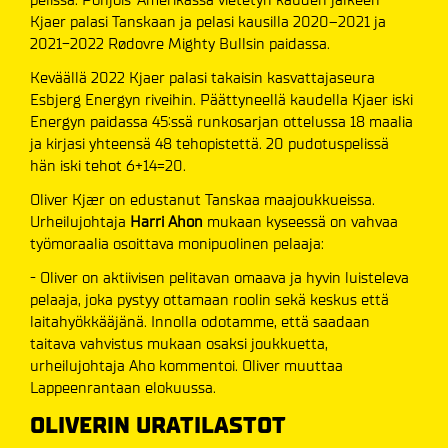
Kjaer palasi Tanskaan ja pelasi kausilla 2020–2021 ja
2021-2022 Rødovre Mighty Bullsin paidassa.
Keväällä 2022 Kjaer palasi takaisin kasvattajaseura
Esbjerg Energyn riveihin. Päättyneellä kaudella Kjaer iski
Energyn paidassa 45:ssä runkosarjan ottelussa 18 maalia
ja kirjasi yhteensä 48 tehopistettä. 20 pudotuspelissä
hän iski tehot 6+14=20.
Oliver Kjær on edustanut Tanskaa maajoukkueissa.
Urheilujohtaja
Harri Ahon
mukaan kyseessä on vahvaa
työmoraalia osoittava monipuolinen pelaaja:
- Oliver on aktiivisen pelitavan omaava ja hyvin luisteleva
pelaaja, joka pystyy ottamaan roolin sekä keskus että
laitahyökkääjänä. Innolla odotamme, että saadaan
taitava vahvistus mukaan osaksi joukkuetta,
urheilujohtaja Aho kommentoi. Oliver muuttaa
Lappeenrantaan elokuussa.
OLIVERIN URATILASTOT