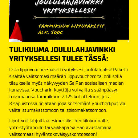
TULIKUUMA JOULULAHJAVINKKI
YRITYKSELLESI TULEE TÄSSÄ:
Osta lippuvoucher-paketti yrityksesi joululahjaksi! Paketti
sisältää valitsemasi määrän lippuvouchereita, erillisellä
tilauksella myös näkyvyyden SaiPan sosiaalisen median
kanavissa. Voucherin käyttäjä voi valita sisäänpääsyn
toivomaansa tammikuun 2025 kotiotteluun, joita
Kisapuistossa pelataan jopa seitsemän! Voucherliput voi
valita istumakatsomoon tai seisomakatsomoon.
Liput voit lahjoittaa esimerkiksi henkilökunnalle,
yhteistyötahoille tai vaikkapa SaiPan avustamana
valitsemaasi hyväntekeväisyyskohteeseen!