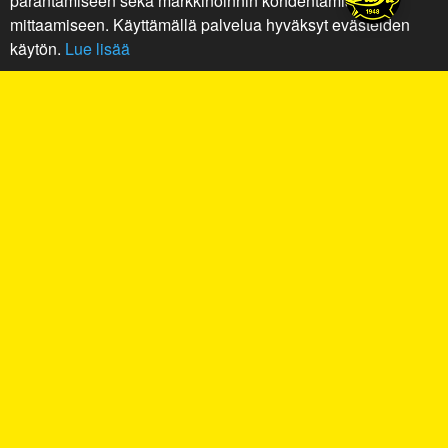
parantamiseen sekä markkinoinnin kohdentamiseen ja
mittaamiseen. Käyttämällä palvelua hyväksyt evästeiden
käytön.
Lue lisää