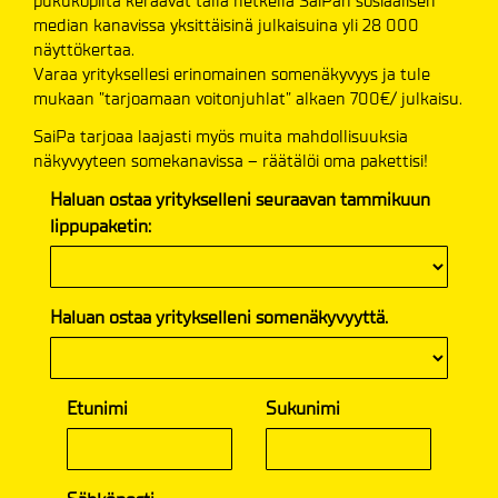
pukukopilta keräävät tällä hetkellä SaiPan sosiaalisen
median kanavissa yksittäisinä julkaisuina yli 28 000
näyttökertaa.
Varaa yrityksellesi erinomainen somenäkyvyys ja tule
mukaan ”tarjoamaan voitonjuhlat” alkaen 700€/ julkaisu.
SaiPa tarjoaa laajasti myös muita mahdollisuuksia
näkyvyyteen somekanavissa – räätälöi oma pakettisi!
Haluan ostaa yritykselleni seuraavan tammikuun
lippupaketin:
Haluan ostaa yritykselleni somenäkyvyyttä.
Etunimi
Sukunimi