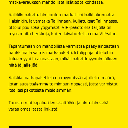
matkavarauksen mahdolliset lisätiedot kohdassa.
Kaikkiin paketteihin kuuluu matkat kotipaikkakunnalta
Helsinkiin, laivamatka Tallinnaan, kuljetukset Tallinnassa,
ottelulippu sekä yöpymiset. VIP-paketeissa tarjolla on
myös muita herkkuja, kuten laivabuffet ja oma VIP-alue.
Tapahtumaan on mahdollista varmistaa pääsy ainoastaan
hankkimalla valmis matkapaketti. Irtolippuja otteluihin
tulee myyntiin ainoastaan, mikäli pakettimyynnin jälkeen
niitä jäljelle jää.
Kaikkia matkapaketteja on myynnissä rajoitettu määrä,
joten suosittelemme toimimaan nopeasti, jotta varmistat
itsellesi paketeista mieleisimmän.
Tutustu matkapakettien sisältöihin ja hintoihin sekä
varaa omasi tästä linkistä: