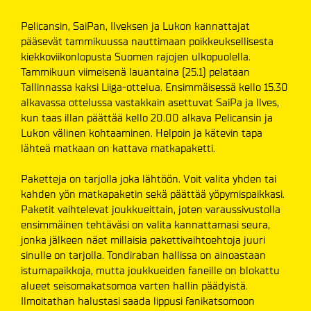
Pelicansin, SaiPan, Ilveksen ja Lukon kannattajat
pääsevät tammikuussa nauttimaan poikkeuksellisesta
kiekkoviikonlopusta Suomen rajojen ulkopuolella.
Tammikuun viimeisenä lauantaina (25.1) pelataan
Tallinnassa kaksi Liiga-ottelua. Ensimmäisessä kello 15.30
alkavassa ottelussa vastakkain asettuvat SaiPa ja Ilves,
kun taas illan päättää kello 20.00 alkava Pelicansin ja
Lukon välinen kohtaaminen. Helpoin ja kätevin tapa
lähteä matkaan on kattava matkapaketti.
Paketteja on tarjolla joka lähtöön. Voit valita yhden tai
kahden yön matkapaketin sekä päättää yöpymispaikkasi.
Paketit vaihtelevat joukkueittain, joten varaussivustolla
ensimmäinen tehtäväsi on valita kannattamasi seura,
jonka jälkeen näet millaisia pakettivaihtoehtoja juuri
sinulle on tarjolla. Tondiraban hallissa on ainoastaan
istumapaikkoja, mutta joukkueiden faneille on blokattu
alueet seisomakatsomoa varten hallin päädyistä.
Ilmoitathan halustasi saada lippusi fanikatsomoon