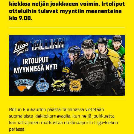
kiekkoa neljän joukkueen voimin. Irtoliput
otteluihin tulevat myyntiin maanantaina
klo 9.00.
Reilun kuukauden päästä Tallinnassa vietetään
suomalaista kiekkokarnevaalia, kun neljä joukkuetta
kannattajineen matkustaa etelänaapuriin Liiga-kiekon
perässä.