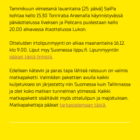
Tammikuun viimeisenä lauantaina (25. päivä) SaiPa
kohtaa kello 15.30 Tonriraba Areenalla käynnistyvässä
päiväottelussa Ilveksen ja Pelicans puolestaan kello
20.00 alkavassa iltaottelussa Lukon.
Otteluiden irtolipunmyynti on alkaa maanantaina 16.12.
klo 9.00. Liput myy Suomessa lippu.fi. Lipunmyyntiin
pääset tästä linkistä.
Edelleen kätevin ja paras tapa lähteä reissuun on valmis
matkapaketti. Valmiiden pakettien avulla kaikki
kuljetuksesi on järjestetty niin Suomessa kuin Tallinnassa
ja olet koko matkan tunnelman ytimessä. Kaikki
matkapaketit sisältävät myös ottelulipun ja majoituksen.
Matkapaketteja pääset
tarkastelemaan tästä.