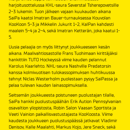
harjoitusottelussa KHL-seura Severstal Tsherepovetsille
2-3 lukemin. Tuon jälkeen vajaan kuukauden aikana
SaiPa kaatoi Imatran Bauer-turnauksessa Kouvolan
KooKoon 5-3 ja Mikkelin Jukurit 1-2, KalPan kahdesti
maalein 5-4 ja 2-4, sekä Imatran Ketterän, joka kaatui 1-
5.
Uusia pelaajia on myös liittynyt joukkueeseen kesän
aikana. Maalivahtiosastolle Frans Tuohimaan kirittäjäksi
hankittiin TUTO Hockeyssä viime kauden pelannut
Karolus Kaarlehto. NHL-seura Nashville Predatorsin
kanssa kolmivuotisen tulokassopimuksen huhtikuussa
tehnyt Niclas Westerholm puolestaan pysyy SaiPassa ja
pelaa tulevan kauden lainasopimuksella.
Seitsemän joukkueesta poistuneen puolustajan tilalle,
SaiPa hankki puolustuspäähän Erik Aution Pennsylvanian
osavaltion yliopistosta, Robin Salon Vaasan Sportista ja
Veeti Vainion paikallisvastustajasta KooKoosta. Viime
kaudesta joukkueen puolustuspäässä jatkavat Vladimir
Denisov, Kalle Maalahti, Markus Kojo, Jere Sneck, sekä