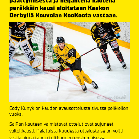
päättymisestä ja neljäntenä kautena
peräkkäin kausi aloitetaan Kaakon
Derbyllä Kouvolan KooKoota vastaan.
Cody Kunyk on kauden avausottelusta sivussa pelikiellon
vuoksi.
SaiPan kauteen valmistavat ottelut ovat sujuneet
voitokkaasti. Pelatuista kuudesta ottelusta se on voitti
viisi ja ainoa tappio tuli kauden ensimmäisessä