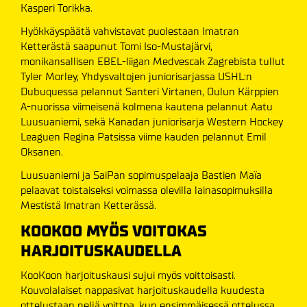
Kasperi Torikka.
Hyökkäyspäätä vahvistavat puolestaan Imatran
Ketterästä saapunut Tomi Iso-Mustajärvi,
monikansallisen EBEL-liigan Medvescak Zagrebista tullut
Tyler Morley, Yhdysvaltojen juniorisarjassa USHL:n
Dubuquessa pelannut Santeri Virtanen, Oulun Kärppien
A-nuorissa viimeisenä kolmena kautena pelannut Aatu
Luusuaniemi, sekä Kanadan juniorisarja Western Hockey
Leaguen Regina Patsissa viime kauden pelannut Emil
Oksanen.
Luusuaniemi ja SaiPan sopimuspelaaja Bastien Maïa
pelaavat toistaiseksi voimassa olevilla lainasopimuksilla
Mestistä Imatran Ketterässä.
KOOKOO MYÖS VOITOKAS
HARJOITUSKAUDELLA
KooKoon harjoituskausi sujui myös voittoisasti.
Kouvolalaiset nappasivat harjoituskaudella kuudesta
ottelustaan neljä voittoa, kun ensimmäisessä ottelussa