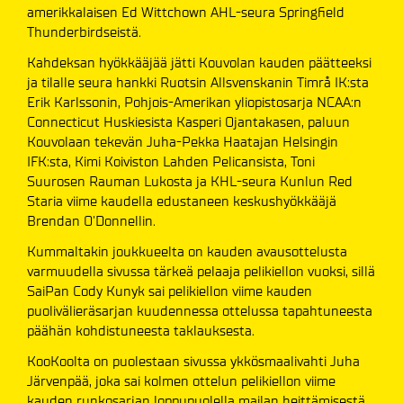
amerikkalaisen Ed Wittchown AHL-seura Springfield
Thunderbirdseistä.
Kahdeksan hyökkääjää jätti Kouvolan kauden päätteeksi
ja tilalle seura hankki Ruotsin Allsvenskanin Timrå IK:sta
Erik Karlssonin, Pohjois-Amerikan yliopistosarja NCAA:n
Connecticut Huskiesista Kasperi Ojantakasen, paluun
Kouvolaan tekevän Juha-Pekka Haatajan Helsingin
IFK:sta, Kimi Koiviston Lahden Pelicansista, Toni
Suurosen Rauman Lukosta ja KHL-seura Kunlun Red
Staria viime kaudella edustaneen keskushyökkääjä
Brendan O'Donnellin.
Kummaltakin joukkueelta on kauden avausottelusta
varmuudella sivussa tärkeä pelaaja pelikiellon vuoksi, sillä
SaiPan Cody Kunyk sai pelikiellon viime kauden
puolivälieräsarjan kuudennessa ottelussa tapahtuneesta
päähän kohdistuneesta taklauksesta.
KooKoolta on puolestaan sivussa ykkösmaalivahti Juha
Järvenpää, joka sai kolmen ottelun pelikiellon viime
kauden runkosarjan loppupuolella mailan heittämisestä