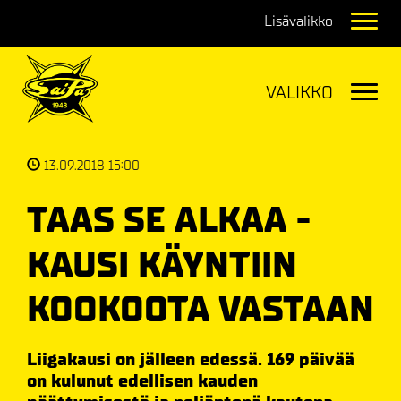
Navig
Navig
13.09.2018 15:00
TAAS SE ALKAA -
KAUSI KÄYNTIIN
KOOKOOTA VASTAAN
Liigakausi on jälleen edessä. 169 päivää
on kulunut edellisen kauden