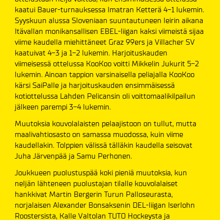
kaatui Bauer-turnauksessa Imatran Ketterä 4-1 lukemin.
Syyskuun alussa Sloveniaan suuntautuneen leirin aikana
Itävallan monikansallisen EBEL-liigan kaksi viimeistä sijaa
viime kaudella miehittäneet Graz 99ers ja Villacher SV
kaatuivat 4-3 ja 1-2 lukemin. Harjoituskauden
viimeisessä ottelussa KooKoo voitti Mikkelin Jukurit 5-2
lukemin. Ainoan tappion varsinaisella peliajalla KooKoo
kärsi SaiPalle ja harjoituskauden ensimmäisessä
kotiottelussa Lahden Pelicansin oli voittomaalikilpailun
jälkeen parempi 3-4 lukemin.
Muutoksia kouvolalaisten pelaajistoon on tullut, mutta
maalivahtiosasto on samassa muodossa, kuin viime
kaudellakin. Tolppien välissä tälläkin kaudella seisovat
Juha Järvenpää ja Samu Perhonen.
Joukkueen puolustuspää koki pieniä muutoksia, kun
neljän lähteneen puolustajan tilalle kouvolalaiset
hankkivat Martin Bergerin Turun Palloseurasta,
norjalaisen Alexander Bonsaksenin DEL-liigan Iserlohn
Roostersista, Kalle Valtolan TUTO Hockeysta ja