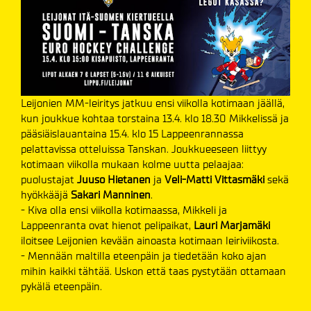
Leijonien MM-leiritys jatkuu ensi viikolla kotimaan jäällä,
kun joukkue kohtaa torstaina 13.4. klo 18.30 Mikkelissä ja
pääsiäislauantaina 15.4. klo 15 Lappeenrannassa
pelattavissa otteluissa Tanskan. Joukkueeseen liittyy
kotimaan viikolla mukaan kolme uutta pelaajaa:
puolustajat
Juuso Hietanen
ja
Veli-Matti Vittasmäki
sekä
hyökkääjä
Sakari Manninen
.
- Kiva olla ensi viikolla kotimaassa, Mikkeli ja
Lappeenranta ovat hienot pelipaikat,
Lauri Marjamäki
iloitsee Leijonien kevään ainoasta kotimaan leiriviikosta.
- Mennään maltilla eteenpäin ja tiedetään koko ajan
mihin kaikki tähtää. Uskon että taas pystytään ottamaan
pykälä eteenpäin.