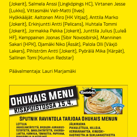
(Jokerit), Salmela Anssi (Lingköpings HC), Virtanen Jesse
(Lukko), Vittasmäki Veli-Matti (Ilves)
Hyökkääjät: Aaltonen Miro (HK Vitjaz), Anttila Marko
(Jokerit), Erkinjuntti Antti (Pelicans), Huhtala Tommi
(Jokerit), Jormakka Pekka (Jokerit), Junttila Julius (Luleå
HF), Kemppainen Joonas (Sibir Novosibirsk), Manninen
Sakari (HPK), Ojamäki Niko (Ässät), Palola Olli (Växjö
Lakers), Pihlström Antti (Jokerit), Pyörälä Mika (Kärpät),
Sallinen Tomi (Kunlun Redstar)
Päävalmentaja: Lauri Marjamäki