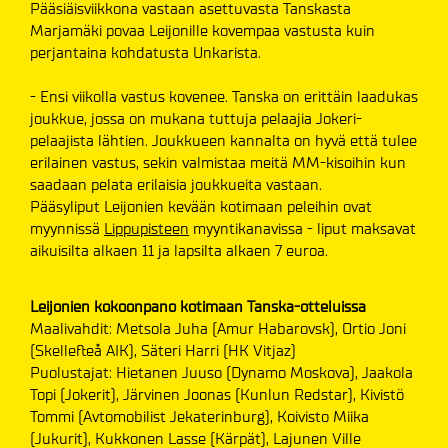
Pääsiäisviikkona vastaan asettuvasta Tanskasta
Marjamäki povaa Leijonille kovempaa vastusta kuin
perjantaina kohdatusta Unkarista.
- Ensi viikolla vastus kovenee. Tanska on erittäin laadukas
joukkue, jossa on mukana tuttuja pelaajia Jokeri-
pelaajista lähtien. Joukkueen kannalta on hyvä että tulee
erilainen vastus, sekin valmistaa meitä MM-kisoihin kun
saadaan pelata erilaisia joukkueita vastaan.
Pääsyliput Leijonien kevään kotimaan peleihin ovat
myynnissä
Lippupisteen
myyntikanavissa - liput maksavat
aikuisilta alkaen 11 ja lapsilta alkaen 7 euroa.
Leijonien kokoonpano kotimaan Tanska-otteluissa
Maalivahdit: Metsola Juha (Amur Habarovsk), Ortio Joni
(Skellefteå AIK), Säteri Harri (HK Vitjaz)
Puolustajat: Hietanen Juuso (Dynamo Moskova), Jaakola
Topi (Jokerit), Järvinen Joonas (Kunlun Redstar), Kivistö
Tommi (Avtomobilist Jekaterinburg), Koivisto Miika
(Jukurit), Kukkonen Lasse (Kärpät), Lajunen Ville