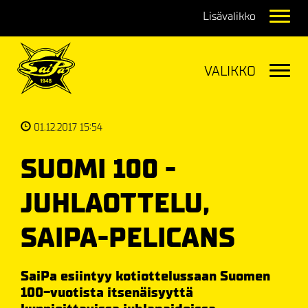
Navig
Navig
01.12.2017 15:54
SUOMI 100 -
JUHLAOTTELU,
SAIPA-PELICANS
SaiPa esiintyy kotiottelussaan Suomen
100-vuotista itsenäisyyttä