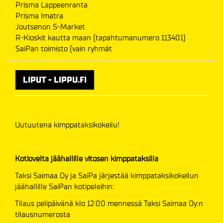
Prisma Lappeenranta
Prisma Imatra
Joutsenon S-Market
R-Kioskit kautta maan (tapahtumanumero 113401)
SaiPan toimisto (vain ryhmät
LIPUT - LIPPU.FI
Uutuutena kimppataksikokeilu!
Kotiovelta jäähallille vitosen kimppataksilla
Taksi Saimaa Oy ja SaiPa järjestää kimppataksikokeilun
jäähallille SaiPan kotipeleihin:
Tilaus pelipäivänä klo 12:00 mennessä Taksi Saimaa Oy:n
tilausnumerosta