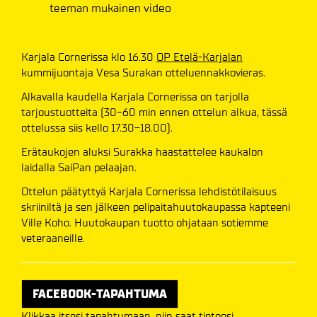
teeman mukainen video
Karjala Cornerissa klo 16.30
OP Etelä-Karjalan
kummijuontaja Vesa Surakan otteluennakkovieras.
Alkavalla kaudella Karjala Cornerissa on tarjolla
tarjoustuotteita (30-60 min ennen ottelun alkua, tässä
ottelussa siis kello 17.30-18.00).
Erätaukojen aluksi Surakka haastattelee kaukalon
laidalla SaiPan pelaajan.
Ottelun päätyttyä Karjala Cornerissa lehdistötilaisuus
skriiniltä ja sen jälkeen pelipaitahuutokaupassa kapteeni
Ville Koho. Huutokaupan tuotto ohjataan sotiemme
veteraaneille.
FACEBOOK-TAPAHTUMA
Klikkaa itsesi tapahtumaan, niin saat tietoosi