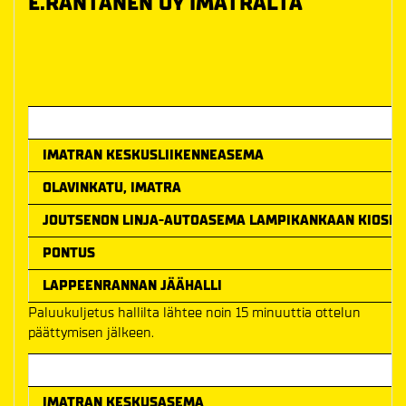
E.RANTANEN OY IMATRALTA
Ottelun alkamisaika
IMATRAN KESKUSLIIKENNEASEMA
OLAVINKATU, IMATRA
JOUTSENON LINJA-AUTOASEMA LAMPIKANKAAN KIOSKI
PONTUS
LAPPEENRANNAN JÄÄHALLI
Paluukuljetus hallilta lähtee noin 15 minuuttia ottelun
päättymisen jälkeen.
Meno-paluu hinta
IMATRAN KESKUSASEMA