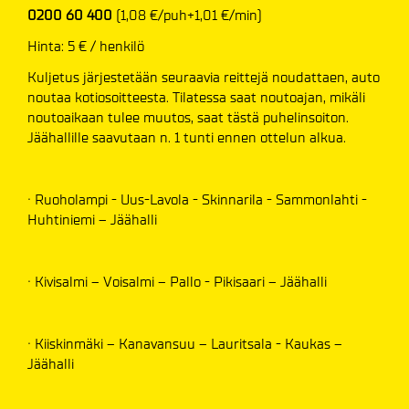
0200 60 400
(1,08 €/puh+1,01 €/min)
Hinta: 5 € / henkilö
Kuljetus järjestetään seuraavia reittejä noudattaen, auto
noutaa kotiosoitteesta. Tilatessa saat noutoajan, mikäli
noutoaikaan tulee muutos, saat tästä puhelinsoiton.
Jäähallille saavutaan n. 1 tunti ennen ottelun alkua.
· Ruoholampi - Uus-Lavola - Skinnarila - Sammonlahti -
Huhtiniemi – Jäähalli
· Kivisalmi – Voisalmi – Pallo - Pikisaari – Jäähalli
· Kiiskinmäki – Kanavansuu – Lauritsala - Kaukas –
Jäähalli