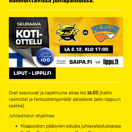
kunnioittavissa juhlapaidoissa.
LIPUT - LIPPU.FI
Ovet avautuvat ja tapahtuma alkaa klo
16
.00
(hallin
ravintolat ja fanituotemyymälät palvelevat pelin loppuun
saakka).
Juhlaottelun ohjelmaa:
Kisapuiston pääovien edusta juhlavalaistuksessa