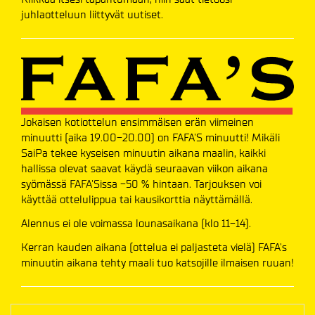
juhlaotteluun liittyvät uutiset.
Jokaisen kotiottelun ensimmäisen erän viimeinen
minuutti (aika 19.00-20.00) on FAFA'S minuutti! Mikäli
SaiPa tekee kyseisen minuutin aikana maalin, kaikki
hallissa olevat saavat käydä seuraavan viikon aikana
syömässä FAFA'Sissa -50 % hintaan. Tarjouksen voi
käyttää ottelulippua tai kausikorttia näyttämällä.
Alennus ei ole voimassa lounasaikana (klo 11-14).
Kerran kauden aikana (ottelua ei paljasteta vielä) FAFA's
minuutin aikana tehty maali tuo katsojille ilmaisen ruuan!