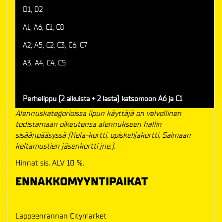
D1, D2
A1, A6, C1, C8
A2, A5, C2, C3, C6, C7
A3, A4, C4, C5
Perhelippu (2 aikuista + 2 lasta) katsomoon A6 ja C1
Alennuskategorioissa lipun käyttäjä on velvollinen
todistamaan oikeutensa alennukseen hallin
sisäänpääsyssä (Kela-kortti, opiskelijakortti, Saimaan
keltamustien jäsenkortti jne.).
Hinnat sis. ALV 10 %.
ENNAKKOMYYNTIPAIKAT
Lappeenrannan Citymarket