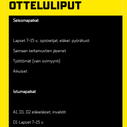
OTTELULIPUT
Seisomapaikat
Lapset 7-15 v., opiskelijat, eläkel. pyörätuoli
Saimaan keltamustien jäsenet
Työttömät (vain ovimyynti)
Aikuiset
Istumapaikat
A1, D1, D2 eläkeläiset, invalidit
D1 Lapset 7-15 v.