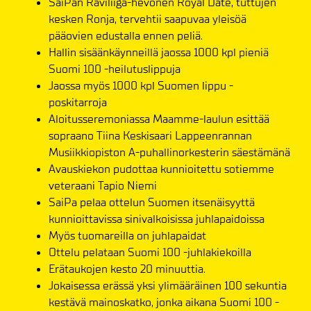
SaiPan Raviliiga-hevonen Royal Date, tuttujen
kesken Ronja, tervehtii saapuvaa yleisöä
pääovien edustalla ennen peliä.
Hallin sisäänkäynneillä jaossa 1000 kpl pieniä
Suomi 100 -heilutuslippuja
Jaossa myös 1000 kpl Suomen lippu -
poskitarroja
Aloitusseremoniassa Maamme-laulun esittää
sopraano Tiina Keskisaari Lappeenrannan
Musiikkiopiston A-puhallinorkesterin säestämänä
Avauskiekon pudottaa kunnioitettu sotiemme
veteraani Tapio Niemi
SaiPa pelaa ottelun Suomen itsenäisyyttä
kunnioittavissa sinivalkoisissa juhlapaidoissa
Myös tuomareilla on juhlapaidat
Ottelu pelataan Suomi 100 -juhlakiekoilla
Erätaukojen kesto 20 minuuttia.
Jokaisessa erässä yksi ylimääräinen 100 sekuntia
kestävä mainoskatko, jonka aikana Suomi 100 -