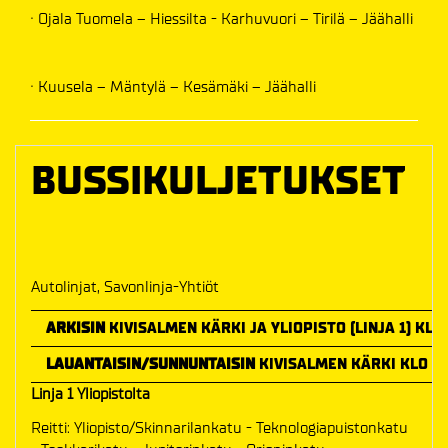
· Ojala Tuomela – Hiessilta - ­­­Karhuvuori – Tirilä – Jäähalli
· Kuusela – Mäntylä – Kesämäki – Jäähalli­­
BUSSIKULJETUKSET
Autolinjat, Savonlinja-Yhtiöt
ARKISIN
KIVISALMEN KÄRKI JA YLIOPISTO (LINJA 1) KLO 
LAUANTAISIN/SUNNUNTAISIN
KIVISALMEN KÄRKI KLO 16.
Linja 1 Yliopistolta
Reitti: Yliopisto/Skinnarilankatu - Teknologiapuistonkatu