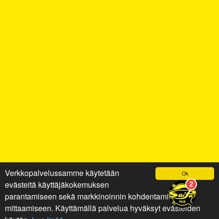
Verkkopalvelussamme käytetään
Ok
evästeitä käyttäjäkokemuksen
parantamiseen sekä markkinoinnin kohdentamiseen ja
mittaamiseen. Käyttämällä palvelua hyväksyt evästeiden