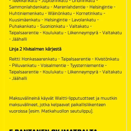
- Teekkarikatu - Jupiterinkatu - Orioninkatu -
Sammonlahdenkatu - Merenlahdentie - Helsingintie -
Huhtiniemenkatu - Wäinönkatu - Kornetinkatu -
Kuusimäenkatu - Helsingintie - Lavolankatu -
Puhakankatu - Suonionkatu - Valtakatu -
Taipalsaarentie - Koulukatu - Liikenneympyrä - Valtakatu
- Jäähalli
Linja 2 Kivisalmen kärjestä
Reitti: Honkasaarenkatu - Taipalsaarentie - Kivistönkatu
- Piiluvankatu - Voisalmentie - Tyysterniementie -
Taipalsaarentie - Koulukatu - Liikenneympyrä - Valtakatu
- Jäähalli
Maksuvälineinä käyvät Waltti-lipputuotteet ja muutkin
maksuvälineet, jotka kelpaavat paikallisliikenteen
vuoroissa (esim. Matkahuollon seutulippu).