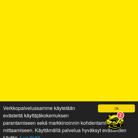
Verkkopalvelussamme käytetään
Ok
evästeitä käyttäjäkokemuksen
parantamiseen sekä markkinoinnin kohdentamiseen ja
mittaamiseen. Käyttämällä palvelua hyväksyt evästeiden
käytön.
Lue lisää