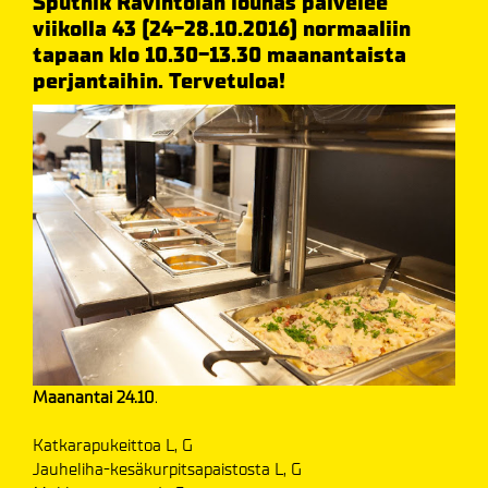
Sputnik Ravintolan lounas palvelee
viikolla 43 (24-28.10.2016) normaaliin
tapaan klo 10.30-13.30 maanantaista
perjantaihin. Tervetuloa!
Maanantai 24.10
.
Katkarapukeittoa L, G
Jauheliha-kesäkurpitsapaistosta L, G