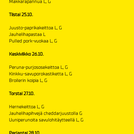
Makkarapannua L, G
Tiistai 25.10.
Juusto-paprikakeittoa L, G
Jauhelihapastaa L
Pulled pork-vuokaa L, G
Keskiviikko 26.10.
Peruna-purjososekeittoa L, G
Kinkku-savuporokastiketta L, G
Broilerin koipia L, G
Torstai 27.10.
Hernekeittoa L, G
Jauhelihapihvejä cheddarjuustolla G
Uuniperunoita savulohitäytteellä L, G
Perjantai 28.10.