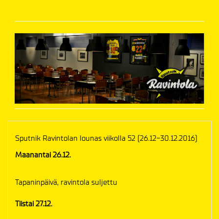
Sputnik Ravintolan lounas viikolla 52 (26.12-30.12.2016)
Maanantai 26.12.
Tapaninpäivä, ravintola suljettu
Tiistai 27.12.