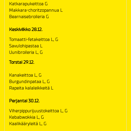
Katkarapukeittoa G
Makkara-choritzopannua L
Bearnaisebroileria G
Keskiviikko 28.12.
Tomaatti-fetakeittoa L, G
Savulohipastaa L
Uunibroileria L, G
Torstai 29.12.
Kanakeittoa L, G
Burgundinpataa L, G
Rapeita kalaleikkeitä L
Perjantai 30.12.
Viherpippurijuustokeittoa L, G
Kebabwokkia L, G
Kaalikääryleitä L, G