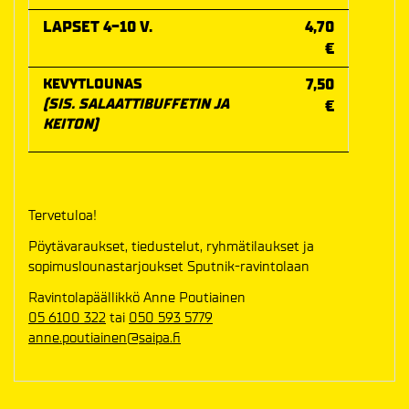
LAPSET 4-10 V.
4,70
€
KEVYTLOUNAS
7,50
(SIS. SALAATTIBUFFETIN JA
€
KEITON)
Tervetuloa!
Pöytävaraukset, tiedustelut, ryhmätilaukset ja
sopimuslounastarjoukset Sputnik-ravintolaan
Ravintolapäällikkö Anne Poutiainen
05 6100 322
tai
050 593 5779
anne.poutiainen@saipa.fi