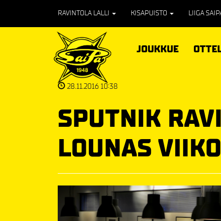
RAVINTOLA LALLI
KISAPUISTO
LIIGA SAI
JOUKKUE
OTTE
28.11.2016 10:38
SPUTNIK RAV
LOUNAS VIIKO