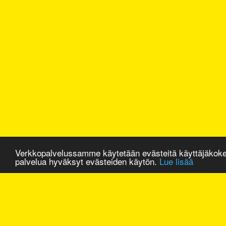
Verkkopalvelussamme käytetään evästeitä käyttäjäkok
palvelua hyväksyt evästeiden käytön.
Lue lisää