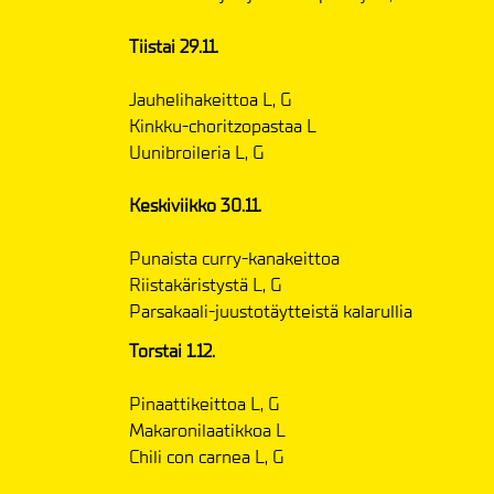
Tiistai 29.11.
Jauhelihakeittoa L, G
Kinkku-choritzopastaa L
Uunibroileria L, G
Keskiviikko 30.11.
Punaista curry-kanakeittoa
Riistakäristystä L, G
Parsakaali-juustotäytteistä kalarullia
Torstai 1.12.
Pinaattikeittoa L, G
Makaronilaatikkoa L
Chili con carnea L, G