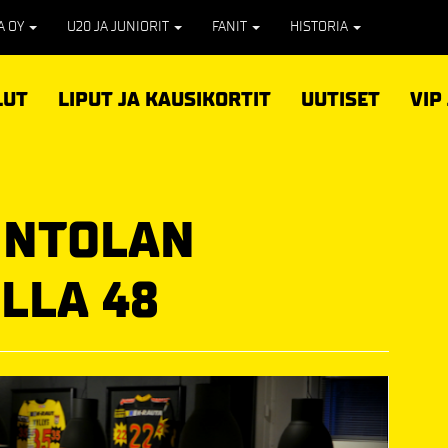
PA OY
U20 JA JUNIORIT
FANIT
HISTORIA
LUT
LIPUT JA KAUSIKORTIT
UUTISET
VIP
INTOLAN
LLA 48