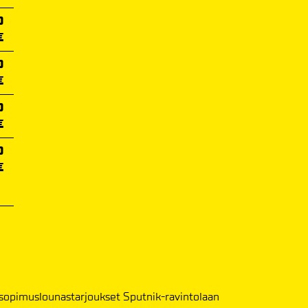
0
€
0
€
0
€
0
€
a sopimuslounastarjoukset Sputnik-ravintolaan