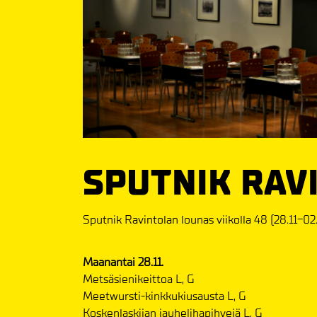
SPUTNIK RAV
Sputnik Ravintolan lounas viikolla 48 (28.11-02
Maanantai 28.11.
Metsäsienikeittoa L, G
Meetwursti-kinkkukiusausta L, G
Koskenlaskijan jauhelihapihvejä L, G