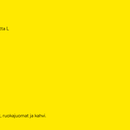
tta L
, ruokajuomat ja kahvi.