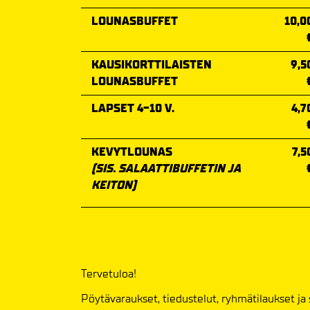
LOUNASBUFFET
10,0
KAUSIKORTTILAISTEN
9,5
LOUNASBUFFET
LAPSET 4-10 V.
4,7
KEVYTLOUNAS
7,5
(SIS. SALAATTIBUFFETIN JA
KEITON)
Tervetuloa!
Pöytävaraukset, tiedustelut, ryhmätilaukset j