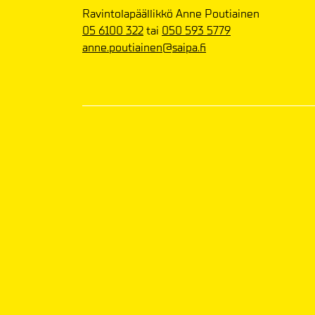
Ravintolapäällikkö Anne Poutiainen
05 6100 322
tai
050 593 5779
anne.poutiainen@saipa.fi