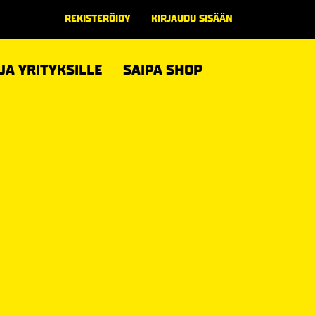
REKISTERÖIDY
KIRJAUDU SISÄÄN
 JA YRITYKSILLE
SAIPA SHOP