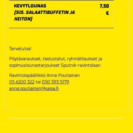
KEVYTLOUNAS
7,50
(SIS. SALAATTIBUFFETIN JA
€
KEITON)
Tervetuloa!
Pöytävaraukset, tiedustelut, ryhmätilaukset ja
sopimuslounastarjoukset Sputnik-ravintolaan
Ravintolapäällikkö Anne Poutiainen
05 6100 322
tai
050 593 5779
anne.poutiainen@saipa.fi