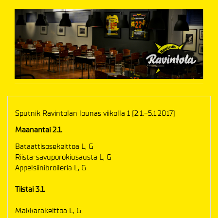
Sputnik Ravintolan lounas viikolla 1 (2.1.-5.1.2017)
Maanantai 2.1.
Bataattisosekeittoa L, G
Riista-savuporokiusausta L, G
Appelsiinibroileria L, G
Tiistai 3.1.
Makkarakeittoa L, G