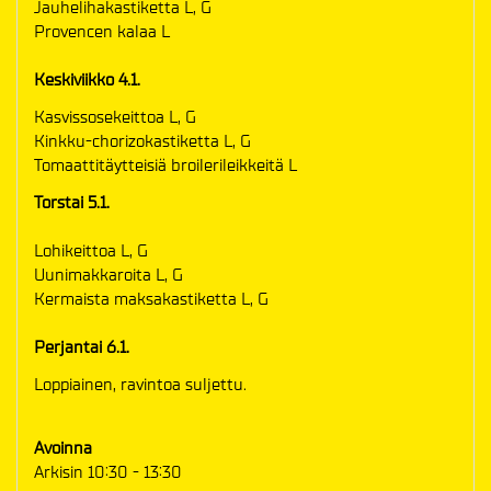
Jauhelihakastiketta L, G
Provencen kalaa L
Keskiviikko 4.1.
Kasvissosekeittoa L, G
Kinkku-chorizokastiketta L, G
Tomaattitäytteisiä broilerileikkeitä L
Torstai 5.1.
Lohikeittoa L, G
Uunimakkaroita L, G
Kermaista maksakastiketta L, G
Perjantai 6.1.
Loppiainen, ravintoa suljettu.
Avoinna
Arkisin 10:30 - 13:30