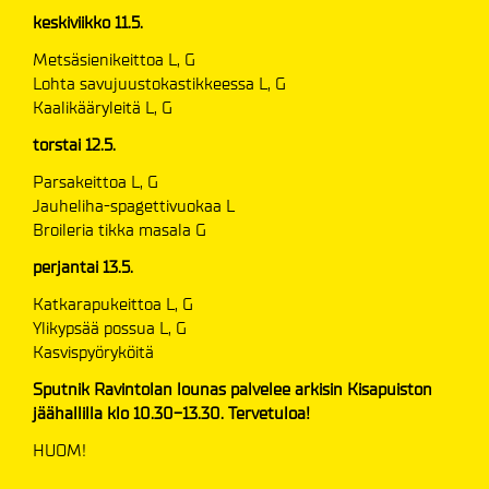
keskiviikko 11.5.
Metsäsienikeittoa L, G
Lohta savujuustokastikkeessa L, G
Kaalikääryleitä L, G
torstai 12.5.
Parsakeittoa L, G
Jauheliha-spagettivuokaa L
Broileria tikka masala G
perjantai 13.5.
Katkarapukeittoa L, G
Ylikypsää possua L, G
Kasvispyöryköitä
Sputnik Ravintolan lounas palvelee arkisin Kisapuiston
jäähallilla klo 10.30-13.30. Tervetuloa!
HUOM!