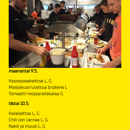
maanantai 9.5.
Kasvissosekeittoa L, G
Maissikuorrutettua broileria L
Tomaatti-mozzarellakalaa G
tiistai 10.5.
Kalakeittoa L, G
Chili con carnea L, G
Nakit ja muusi L, G