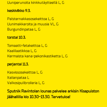
Uuniperunoita kinkkutäytteellä L, G
keskiviikko 9.3.
Palsternakkasosekeittoa L, G
Uunimakkaroita ja muusia VL, G
Burgundinpataa L, G
torstai 10.3.
Tomaatti-fetakeittoa L, G
Kaalilaatikkoa L, G
Kermaista kana-pekonikastiketta L, G
perjantai 11.3.
Kasvissosekeittoa L, G
Italianpataa L
Valkosipulibroileria L, G
Sputnik Ravintolan lounas palvelee arkisin Kisapuiston
jäähallilla klo 10.30-13.30. Tervetuloa!