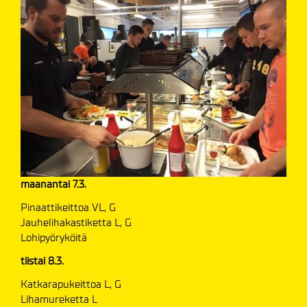
maanantai 7.3.
Pinaattikeittoa VL, G
Jauhelihakastiketta L, G
Lohipyöryköitä
tiistai 8.3.
Katkarapukeittoa L, G
Lihamureketta L