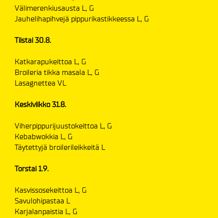
Välimerenkiusausta L, G
Jauhelihapihvejä pippurikastikkeessa L, G
Tiistai 30.8.
Katkarapukeittoa L, G
Broileria tikka masala L, G
Lasagnettea VL
Keskiviikko 31.8.
Viherpippurijuustokeittoa L, G
Kebabwokkia L, G
Täytettyjä broilerileikkeitä L
Torstai 1.9.
Kasvissosekeittoa L, G
Savulohipastaa L
Karjalanpaistia L, G