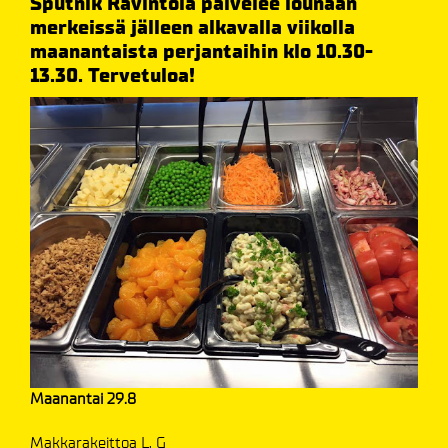
Sputnik Ravintola palvelee lounaan
merkeissä jälleen alkavalla viikolla
maanantaista perjantaihin klo 10.30-
13.30. Tervetuloa!
Maanantai 29.8
Makkarakeittoa L, G