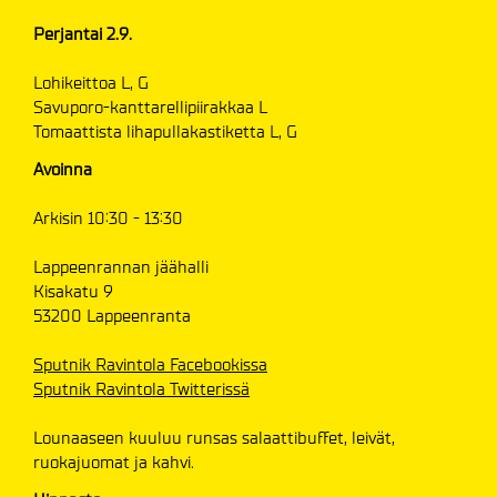
Perjantai 2.9.
Lohikeittoa L, G
Savuporo-kanttarellipiirakkaa L
Tomaattista lihapullakastiketta L, G
Avoinna
Arkisin 10:30 - 13:30
Lappeenrannan jäähalli
Kisakatu 9
53200 Lappeenranta
Sputnik Ravintola Facebookissa
Sputnik Ravintola Twitterissä
Lounaaseen kuuluu runsas salaattibuffet, leivät,
ruokajuomat ja kahvi.