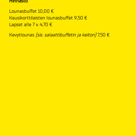
Hinnasto
Lounasbuffet 10,00 €
Kausikorttilaisten lounasbuffet 9,50 €
Lapset alle 7 v. 4,70 €
Kevytlounas
(sis. salaattibuffetin ja keiton)
7,50 €