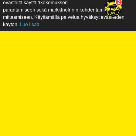
evästeitä käyttäjäkokemuksen
parantamiseen sekä markkinoinnin kohdentamiseen ja
mittaamiseen. Käyttämällä palvelua hyväksyt evästeiden
käytön.
Lue lisää