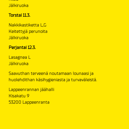
Jälkiruoka
Torstai 11.3.
Nakkikastiketta L,G
Keitettyjä perunoita
Jälkiruoka
Perjantai 12.3.
Lasagnea L
Jälkiruoka
Saavuthan terveenä noutamaan lounaasi ja
huolehdithan käsihygieniasta ja turvaväleistä.
​​​​​​​Lappeenrannan jäähalli
Kisakatu 9
53200 Lappeenranta