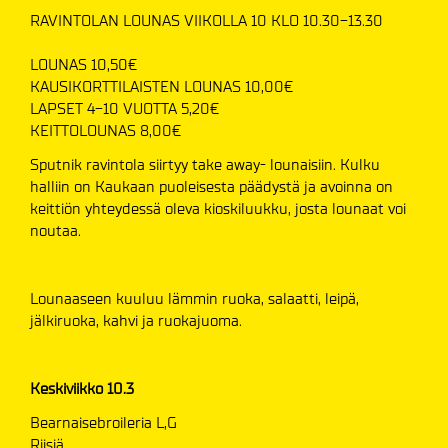
RAVINTOLAN LOUNAS VIIKOLLA 10 KLO 10.30-13.30
LOUNAS 10,50€
KAUSIKORTTILAISTEN LOUNAS 10,00€
LAPSET 4-10 VUOTTA 5,20€
​​​​​​​KEITTOLOUNAS 8,00€
Sputnik ravintola siirtyy take away- lounaisiin. Kulku
halliin on Kaukaan puoleisesta päädystä ja avoinna on
keittiön yhteydessä oleva kioskiluukku, josta lounaat voi
noutaa.
Lounaaseen kuuluu lämmin ruoka, salaatti, leipä,
jälkiruoka, kahvi ja ruokajuoma.
Keskiviikko 10.3
Bearnaisebroileria L,G
Riisiä