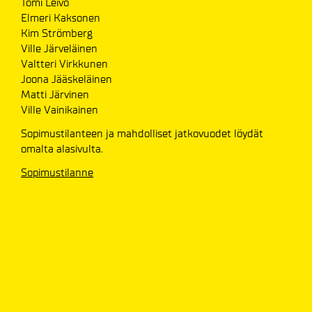
Tomi Leivo
Elmeri Kaksonen
Kim Strömberg
Ville Järveläinen
Valtteri Virkkunen
Joona Jääskeläinen
Matti Järvinen
Ville Vainikainen
Sopimustilanteen ja mahdolliset jatkovuodet löydät
omalta alasivulta.
Sopimustilanne