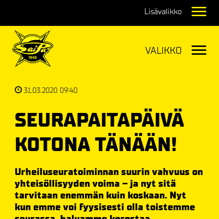
Navig
Navig
31.03.2020 09:40
SEURAPAITAPÄIVÄ
KOTONA TÄNÄÄN!
Urheiluseuratoiminnan suurin vahvuus on
yhteisöllisyyden voima – ja nyt sitä
tarvitaan enemmän kuin koskaan. Nyt
kun emme voi fyysisesti olla toistemme
seurassa, haluamme korostaa