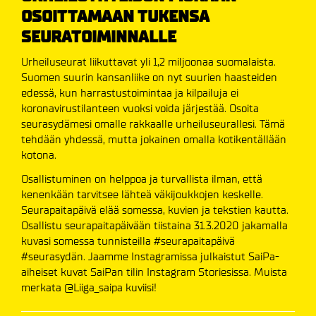
OSOITTAMAAN TUKENSA
SEURATOIMINNALLE
Urheiluseurat liikuttavat yli 1,2 miljoonaa suomalaista.
Suomen suurin kansanliike on nyt suurien haasteiden
edessä, kun harrastustoimintaa ja kilpailuja ei
koronavirustilanteen vuoksi voida järjestää. Osoita
seurasydämesi omalle rakkaalle urheiluseurallesi. Tämä
tehdään yhdessä, mutta jokainen omalla kotikentällään
kotona.
Osallistuminen on helppoa ja turvallista ilman, että
kenenkään tarvitsee lähteä väkijoukkojen keskelle.
Seurapaitapäivä elää somessa, kuvien ja tekstien kautta.
Osallistu seurapaitapäivään tiistaina 31.3.2020 jakamalla
kuvasi somessa tunnisteilla #seurapaitapäivä
#seurasydän. Jaamme Instagramissa julkaistut SaiPa-
aiheiset kuvat SaiPan tilin Instagram Storiesissa. Muista
merkata @Liiga_saipa kuviisi!