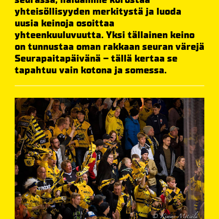
yhteisöllisyyden merkitystä ja luoda
uusia keinoja osoittaa
yhteenkuuluvuutta. Yksi tällainen keino
on tunnustaa oman rakkaan seuran värejä
Seurapaitapäivänä – tällä kertaa se
tapahtuu vain kotona ja somessa.