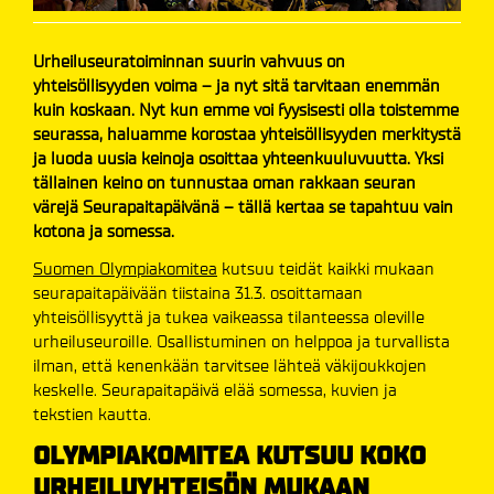
Urheiluseuratoiminnan suurin vahvuus on
yhteisöllisyyden voima – ja nyt sitä tarvitaan enemmän
kuin koskaan. Nyt kun emme voi fyysisesti olla toistemme
seurassa, haluamme korostaa yhteisöllisyyden merkitystä
ja luoda uusia keinoja osoittaa yhteenkuuluvuutta. Yksi
tällainen keino on tunnustaa oman rakkaan seuran
värejä Seurapaitapäivänä – tällä kertaa se tapahtuu vain
kotona ja somessa.
Suomen Olympiakomitea
kutsuu teidät kaikki mukaan
seurapaitapäivään tiistaina 31.3. osoittamaan
yhteisöllisyyttä ja tukea vaikeassa tilanteessa oleville
urheiluseuroille. Osallistuminen on helppoa ja turvallista
ilman, että kenenkään tarvitsee lähteä väkijoukkojen
keskelle. Seurapaitapäivä elää somessa, kuvien ja
tekstien kautta.
OLYMPIAKOMITEA KUTSUU KOKO
URHEILUYHTEISÖN MUKAAN