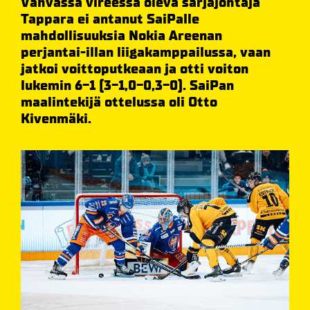
Vahvassa vireessä oleva sarjajohtaja
Tappara ei antanut SaiPalle
mahdollisuuksia Nokia Areenan
perjantai-illan liigakamppailussa, vaan
jatkoi voittoputkeaan ja otti voiton
lukemin 6-1 (3-1,0-0,3-0). SaiPan
maalintekijä ottelussa oli Otto
Kivenmäki.