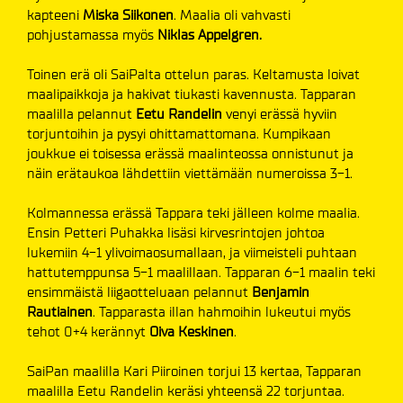
kapteeni
Miska Siikonen
. Maalia oli vahvasti
pohjustamassa myös
Niklas Appelgren.
Toinen erä oli SaiPalta ottelun paras. Keltamusta loivat
maalipaikkoja ja hakivat tiukasti kavennusta. Tapparan
maalilla pelannut
Eetu Randelin
venyi erässä hyviin
torjuntoihin ja pysyi ohittamattomana. Kumpikaan
joukkue ei toisessa erässä maalinteossa onnistunut ja
näin erätaukoa lähdettiin viettämään numeroissa 3-1.
Kolmannessa erässä Tappara teki jälleen kolme maalia.
Ensin Petteri Puhakka lisäsi kirvesrintojen johtoa
lukemiin 4-1 ylivoimaosumallaan, ja viimeisteli puhtaan
hattutemppunsa 5-1 maalillaan. Tapparan 6-1 maalin teki
ensimmäistä liigaotteluaan pelannut
Benjamin
Rautiainen
. Tapparasta illan hahmoihin lukeutui myös
tehot 0+4 kerännyt
Oiva Keskinen
.
SaiPan maalilla Kari Piiroinen torjui 13 kertaa, Tapparan
maalilla Eetu Randelin keräsi yhteensä 22 torjuntaa.