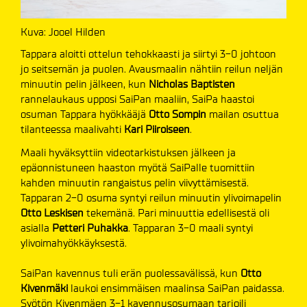
Kuva: Jooel Hilden
Tappara aloitti ottelun tehokkaasti ja siirtyi 3-0 johtoon
jo seitsemän ja puolen. Avausmaalin nähtiin reilun neljän
minuutin pelin jälkeen, kun
Nicholas Baptisten
rannelaukaus upposi SaiPan maaliin, SaiPa haastoi
osuman Tappara hyökkääjä
Otto Sompin
mailan osuttua
tilanteessa maalivahti
Kari Piiroiseen
.
Maali hyväksyttiin videotarkistuksen jälkeen ja
epäonnistuneen haaston myötä SaiPalle tuomittiin
kahden minuutin rangaistus pelin viivyttämisestä.
Tapparan 2-0 osuma syntyi reilun minuutin ylivoimapelin
Otto Leskisen
tekemänä. Pari minuuttia edellisestä oli
asialla
Petteri Puhakka
. Tapparan 3-0 maali syntyi
ylivoimahyökkäyksestä.
SaiPan kavennus tuli erän puolessavälissä, kun
Otto
Kivenmäki
laukoi ensimmäisen maalinsa SaiPan paidassa.
Syötön Kivenmäen 3-1 kavennusosumaan tarjoili