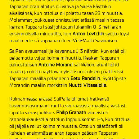
Tapparan erän aloitus oli vahva ja SaiPa käyttikin
aikalisänsä, kun ottelua oli pelattu tasan 23 minuuttia.
Molemmat joukkueet onnistuivat erässä maalin teossa
kerran. Tappara lisäsi johtoaan lukemiin 0-3 heti erän
ensimmäisellä minuutilla, kun
Anton Levtchin
syöttö löysi
maalin edessä vapaana olleen Veli-Matti Savinaisen.
SaiPan avausmaali ja kavennus 1-3 nähtiin, kun erää oli
pelaamatta vajaa kolme minuuttia. Kesken Tapparan
painostuksen
Antoine Morand
sai kiekon, eteni kohti
maalia ja ohitti näyttävän yksilösuorituksen päätteeksi
Tapparan maalilla pelanneen
Eetu Randelin
. Syöttöpiste
Morandin maaliin merkittiin
Nuutti Viitasalolle
.
Kolmannessa erässä SaiPalla oli omat hetkensä
kavennusosumaan, mutta seuraavasta maalista vastasi
lopulta vierasjoukkue
. Philip Granath
viimeisteli
rannelaukauksella ottelun loppulukemat 1-4, kun ottelua
oli jäljellä reilut kolme minuuttia. Ottelun päätöserä oli
kahden ensimmäisen erän tapaan pääosin Tapparan