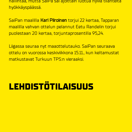
hallintaa, mutta SaiPa sai ajoittain luotua hyviä tilanteita
hyökkäyspäässä.
SaiPan maalilla
Kari Piiroinen
torjui 22 kertaa, Tapparan
maalilla vahvan ottelun pelannut Eetu Randelin torjui
puolestaan 20 kertaa, torjuntaprosentilla 95,24.
Liigassa seuraa nyt maaottelutauko. SaiPan seuraava
ottelu on vuorossa keskiviikkona 15.11., kun keltamustat
matkustavat Turkuun TPS:n vieraaksi.
LEHDISTÖTILAISUUS