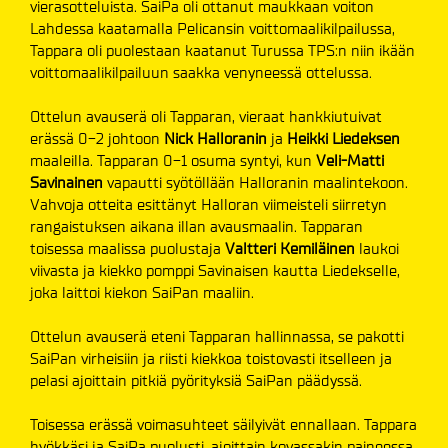
vierasotteluista. SaiPa oli ottanut maukkaan voiton
Lahdessa kaatamalla Pelicansin voittomaalikilpailussa,
Tappara oli puolestaan kaatanut Turussa TPS:n niin ikään
voittomaalikilpailuun saakka venyneessä ottelussa.
Ottelun avauserä oli Tapparan, vieraat hankkiutuivat
erässä 0-2 johtoon
Nick Halloranin
ja
Heikki
Liedeksen
maaleilla. Tapparan 0-1 osuma syntyi, kun
Veli-Matti
Savinainen
vapautti syötöllään Halloranin maalintekoon.
Vahvoja otteita esittänyt Halloran viimeisteli siirretyn
rangaistuksen aikana illan avausmaalin. Tapparan
toisessa maalissa puolustaja
Valtteri Kemiläinen
laukoi
viivasta ja kiekko pomppi Savinaisen kautta Liedekselle,
joka laittoi kiekon SaiPan maaliin.
Ottelun avauserä eteni Tapparan hallinnassa, se pakotti
SaiPan virheisiin ja riisti kiekkoa toistovasti itselleen ja
pelasi ajoittain pitkiä pyörityksiä SaiPan päädyssä.
Toisessa erässä voimasuhteet säilyivät ennallaan. Tappara
hyökkäsi ja SaiPa puolusti, ajoittain kovassakin paineessa.