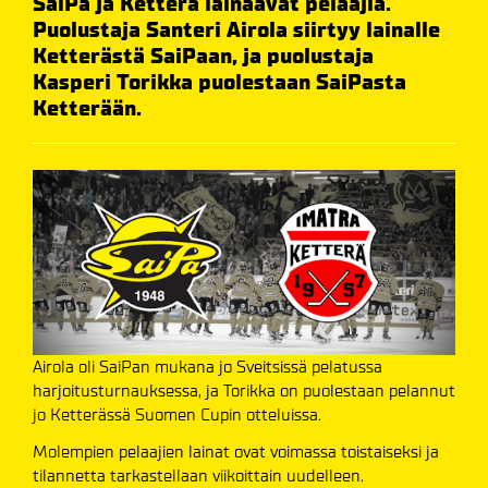
SaiPa ja Ketterä lainaavat pelaajia.
Puolustaja Santeri Airola siirtyy lainalle
Ketterästä SaiPaan, ja puolustaja
Kasperi Torikka puolestaan SaiPasta
Ketterään.
Airola oli SaiPan mukana jo Sveitsissä pelatussa
harjoitusturnauksessa, ja Torikka on puolestaan pelannut
jo Ketterässä Suomen Cupin otteluissa.
Molempien pelaajien lainat ovat voimassa toistaiseksi ja
tilannetta tarkastellaan viikoittain uudelleen.