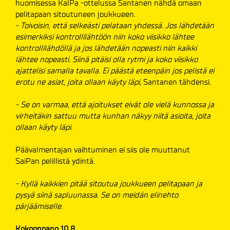
huomisessa KalPa -ottelussa Santanen nähdä omaan
pelitapaan sitoutuneen joukkueen.
- Toivoisin, että selkeästi pelataan yhdessä. Jos lähdetään
esimerkiksi kontrollilähtöön niin koko viisikko lähtee
kontrollilähdöllä ja jos lähdetään nopeasti niin kaikki
lähtee nopeasti. Siinä pitäisi olla rytmi ja koko viisikko
ajattelisi samalla tavalla. Ei päästä eteenpäin jos pelistä ei
erotu ne asiat, joita ollaan käyty läpi
, Santanen tähdensi.
- Se on varmaa, että ajoitukset eivät ole vielä kunnossa ja
virheitäkin sattuu mutta kunhan näkyy niitä asioita, joita
ollaan käyty läpi.
Päävalmentajan vaihtuminen ei siis ole muuttanut
SaiPan pelillistä ydintä.
- Kyllä kaikkien pitää sitoutua joukkueen pelitapaan ja
pysyä siinä sapluunassa. Se on meidän elinehto
pärjäämiselle.
Kokoonpano 10.8.