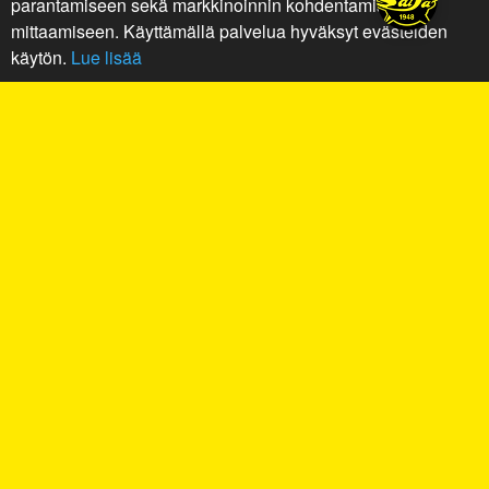
parantamiseen sekä markkinoinnin kohdentamiseen ja
mittaamiseen. Käyttämällä palvelua hyväksyt evästeiden
käytön.
Lue lisää