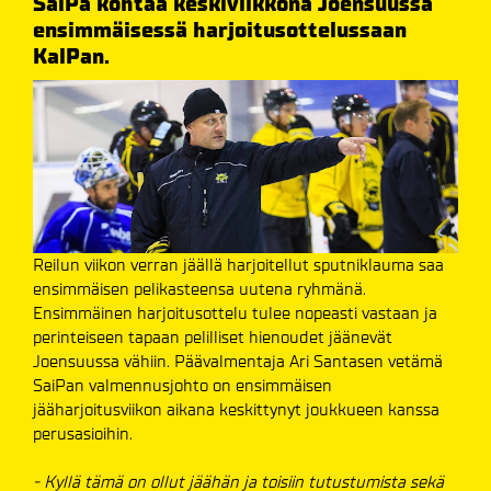
SaiPa kohtaa keskiviikkona Joensuussa
ensimmäisessä harjoitusottelussaan
KalPan.
Reilun viikon verran jäällä harjoitellut sputniklauma saa
ensimmäisen pelikasteensa uutena ryhmänä.
Ensimmäinen harjoitusottelu tulee nopeasti vastaan ja
perinteiseen tapaan pelilliset hienoudet jäänevät
Joensuussa vähiin. Päävalmentaja Ari Santasen vetämä
SaiPan valmennusjohto on ensimmäisen
jääharjoitusviikon aikana keskittynyt joukkueen kanssa
perusasioihin.
- Kyllä tämä on ollut jäähän ja toisiin tutustumista sekä