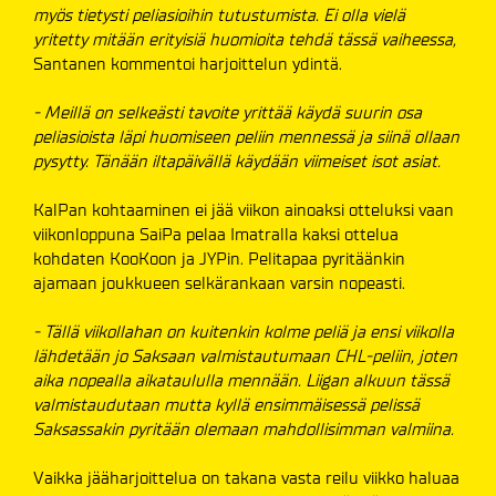
myös tietysti peliasioihin tutustumista. Ei olla vielä
yritetty mitään erityisiä huomioita tehdä tässä vaiheessa,
Santanen kommentoi harjoittelun ydintä.
- Meillä on selkeästi tavoite yrittää käydä suurin osa
peliasioista läpi huomiseen peliin mennessä ja siinä ollaan
pysytty. Tänään iltapäivällä käydään viimeiset isot asiat.
KalPan kohtaaminen ei jää viikon ainoaksi otteluksi vaan
viikonloppuna SaiPa pelaa Imatralla kaksi ottelua
kohdaten KooKoon ja JYPin. Pelitapaa pyritäänkin
ajamaan joukkueen selkärankaan varsin nopeasti.
- Tällä viikollahan on kuitenkin kolme peliä ja ensi viikolla
lähdetään jo Saksaan valmistautumaan CHL-peliin, joten
aika nopealla aikataululla mennään. Liigan alkuun tässä
valmistaudutaan mutta kyllä ensimmäisessä pelissä
Saksassakin pyritään olemaan mahdollisimman valmiina.
Vaikka jääharjoittelua on takana vasta reilu viikko haluaa