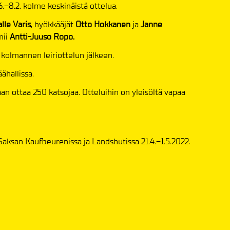
.–8.2. kolme keskinäistä ottelua.
lle Varis
, hyökkääjät
Otto Hokkanen
ja
Janne
mii
Antti-Juuso Ropo.
n kolmannen leiriottelun jälkeen.
ähallissa.
daan ottaa 250 katsojaa. Otteluihin on yleisöltä vapaa
aksan Kaufbeurenissa ja Landshutissa 21.4.–1.5.2022.