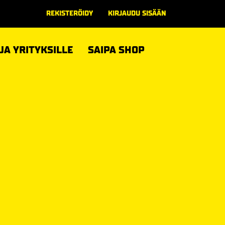
REKISTERÖIDY
KIRJAUDU SISÄÄN
 JA YRITYKSILLE
SAIPA SHOP