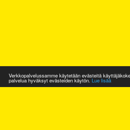
Verkkopalvelussamme käytetään evästeitä käyttäjäkok
palvelua hyväksyt evästeiden käytön.
Lue lisää