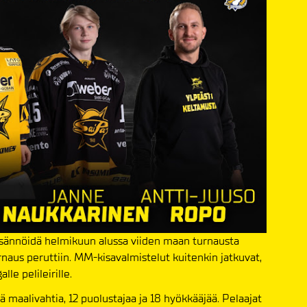
isännöidä helmikuun alussa viiden maan turnausta
naus peruttiin. MM-kisavalmistelut kuitenkin jatkuvat,
le pelileirille.
ä maalivahtia, 12 puolustajaa ja 18 hyökkääjää. Pelaajat