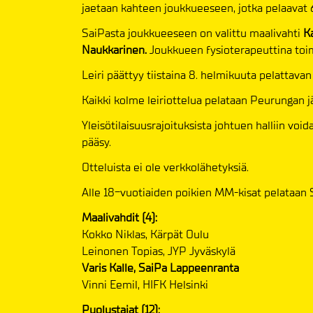
jaetaan kahteen joukkueeseen, jotka pelaavat 6
SaiPasta joukkueeseen on valittu maalivahti
Ka
Naukkarinen.
Joukkueen fysioterapeuttina toi
Leiri päättyy tiistaina 8. helmikuuta pelattava
Kaikki kolme leiriottelua pelataan Peurungan jä
Yleisötilaisuusrajoituksista johtuen halliin voi
pääsy.
Otteluista ei ole verkkolähetyksiä.
Alle 18-vuotiaiden poikien MM-kisat pelataan S
Maalivahdit (4):
Kokko Niklas, Kärpät Oulu
Leinonen Topias, JYP Jyväskylä
Varis Kalle, SaiPa Lappeenranta
Vinni Eemil, HIFK Helsinki
Puolustajat (12):