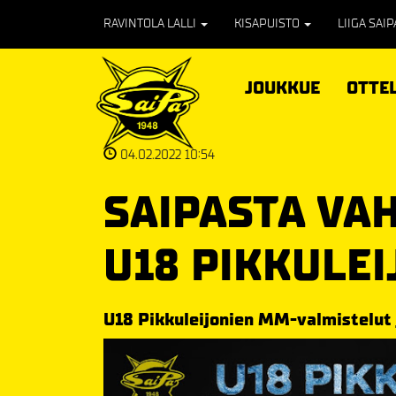
RAVINTOLA LALLI
KISAPUISTO
LIIGA SAI
JOUKKUE
OTTE
04.02.2022 10:54
SAIPASTA VA
U18 PIKKULEI
U18 Pikkuleijonien MM-valmistelut 