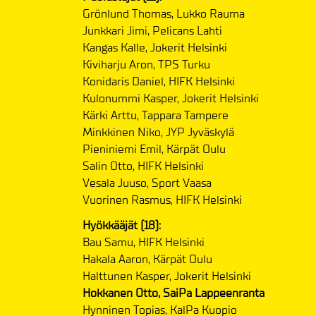
Grönlund Thomas, Lukko Rauma
Junkkari Jimi, Pelicans Lahti
Kangas Kalle, Jokerit Helsinki
Kiviharju Aron, TPS Turku
Konidaris Daniel, HIFK Helsinki
Kulonummi Kasper, Jokerit Helsinki
Kärki Arttu, Tappara Tampere
Minkkinen Niko, JYP Jyväskylä
Pieniniemi Emil, Kärpät Oulu
Salin Otto, HIFK Helsinki
Vesala Juuso, Sport Vaasa
Vuorinen Rasmus, HIFK Helsinki
Hyökkääjät (18):
Bau Samu, HIFK Helsinki
Hakala Aaron, Kärpät Oulu
Halttunen Kasper, Jokerit Helsinki
Hokkanen Otto, SaiPa Lappeenranta
Hynninen Topias, KalPa Kuopio