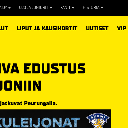
PA OY
U20 JA JUNIORIT
FANIT
HISTORIA
LUT
LIPUT JA KAUSIKORTIT
UUTISET
VIP
HVA EDUSTUS
JONIIN
jatkuvat Peurungalla.