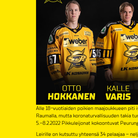
Alle 18-vuotiaiden poikien maajoukkueen piti 
Raumalla, mutta koronaturvallisuuden takia tur
5.–8.2.2022 Pikkuleijonat kokoontuvat Peurungal
Leirille on kutsuttu yhteensä 34 pelaajaa – nelj