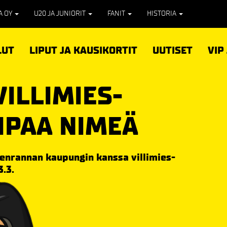
PA OY
U20 JA JUNIORIT
FANIT
HISTORIA
LUT
LIPUT JA KAUSIKORTIT
UUTISET
VIP
VILLIMIES-
IPAA NIMEÄ
enrannan kaupungin kanssa villimies-
.3.