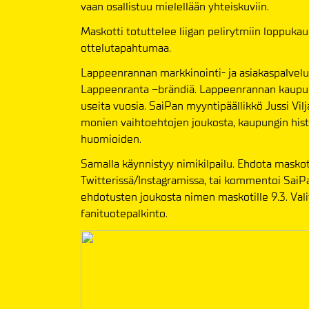
vaan osallistuu mielellään yhteiskuviin.
Maskotti totuttelee liigan pelirytmiin loppukau
ottelutapahtumaa.
Lappeenrannan markkinointi- ja asiakaspalvel
Lappeenranta –brändiä. Lappeenrannan kaupunk
useita vuosia. SaiPan myyntipäällikkö Jussi Vil
monien vaihtoehtojen joukosta, kaupungin hist
huomioiden.
Samalla käynnistyy nimikilpailu. Ehdota maskot
Twitterissä/Instagramissa, tai kommentoi SaiPa
ehdotusten joukosta nimen maskotille 9.3. Va
fanituotepalkinto.