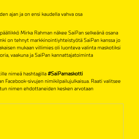
den ajan ja on ensi kaudella vahva osa
upäällikkö Mirka Rahman näkee SaiPan selkeänä osana
i on tehnyt markkinointiyhteistyötä SaiPan kanssa jo
jakaisen mukaan villimies oli luonteva valinta maskotiksi
oria, vaakuna ja SaiPan kannattajatoiminta
ille nimeä hashtagilla
#SaiPamaskotti
n Facebook-sivujen nimikilpailujulkaisua. Raati valitsee
litun nimen ehdottaneiden kesken arvotaan