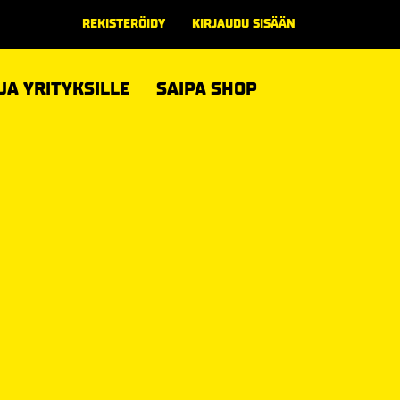
REKISTERÖIDY
KIRJAUDU SISÄÄN
 JA YRITYKSILLE
SAIPA SHOP