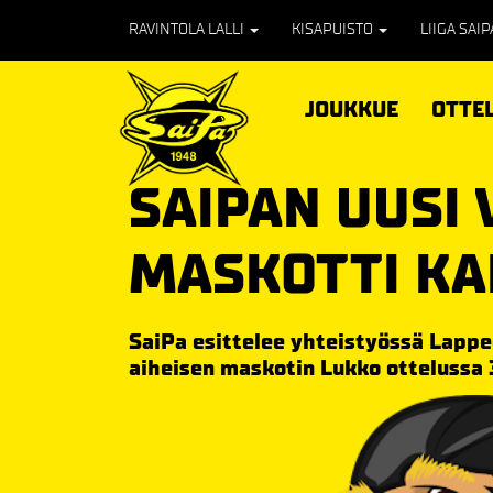
RAVINTOLA LALLI
KISAPUISTO
LIIGA SAI
JOUKKUE
OTTE
SAIPAN UUSI 
MASKOTTI KA
SaiPa esittelee yhteistyössä Lappe
aiheisen maskotin Lukko ottelussa 3