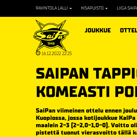
RAVINTOLA LALLI
KISAPUISTO
LIIGA SAI
JOUKKUE
OTTE
16.12.2022 22:25
SAIPAN TAPP
KOMEASTI PO
SaiPan viimeinen ottelu ennen joulu
Kuopiossa, jossa kotijoukkue KalP
maalein 2-3 (2-2,0-1,0-0). Voitto o
pistettä tuonut vierasvoitto tällä k