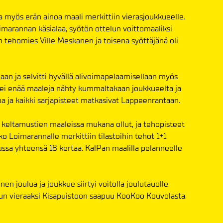
a myös erän ainoa maali merkittiin vierasjoukkueelle.
oimarannan käsialaa, syötön ottelun voittomaaliksi
n tehomies Ville Meskanen ja toisena syöttäjänä oli
an ja selvitti hyvällä alivoimapelaamisellaan myös
ä ei enää maaleja nähty kummaltakaan joukkueelta ja
oa ja kaikki sarjapisteet matkasivat Lappeenrantaan.
 keltamustien maaleissa mukana ollut, ja tehopisteet
o Loimarannalle merkittiin tilastoihin tehot 1+1.
ussa yhteensä 18 kertaa. KalPan maalilla pelanneelle
n joulua ja joukkue siirtyi voitolla joulutauolle.
un vieraaksi Kisapuistoon saapuu KooKoo Kouvolasta.