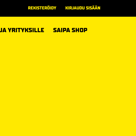
REKISTERÖIDY
KIRJAUDU SISÄÄN
 JA YRITYKSILLE
SAIPA SHOP