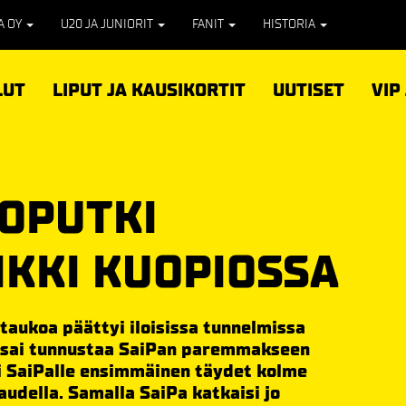
PA OY
U20 JA JUNIORIT
FANIT
HISTORIA
LUT
LIPUT JA KAUSIKORTIT
UUTISET
VIP
IOPUTKI
IKKI KUOPIOSSA
taukoa päättyi iloisissa tunnelmissa
a sai tunnustaa SaiPan paremmakseen
li SaiPalle ensimmäinen täydet kolme
audella. Samalla SaiPa katkaisi jo