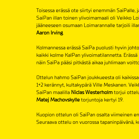
Toisessa erässä ote siirtyi enemmän SaiPalle, j
SaiPan illan toinen ylivoimamaali oli Veikko L
jääneeseen osumaan Loimarannalle tarjoili illa
Aaron Irving
.
Kolmannessa erässä SaiPa puolusti hyvin johtoa
kaikki kolme KalPan ylivoimatilannetta. Eräss
näin SaiPa pääsi pitkästä aikaa juhlimaan voitt
Ottelun hahmo SaiPan joukkueesta oli kaikissa
1+2 kerännyt, kultakypärä Ville Meskanen. Veikk
SaiPan maalilla
Niclas Westerholm
torjui ottel
Matej
Machovskylle
torjuntoja kertyi 19.
Kuopion ottelun oli SaiPan osalta viimeinen enne
Seuraava ottelu on vuorossa tapaninpäivänä, k