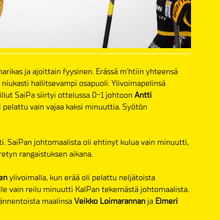
ikas ja ajoittain fyysinen. Erässä m'htiin yhteensä
 niukasti hallitsevampi osapuoli. Ylivoimapelinsä
lut SaiPa siirtyi ottelussa 0-1 johtoon
Antti
 pelattu vain vajaa kaksi minuuttia. Syötön
. SaiPan johtomaalista oli ehtinyt kulua vain minuutti,
irretyn rangaistuksen aikana.
en
ylivoimalla, kun erää oli pelattu neljätoista
lle vain reilu minuutti KalPan tekemästä johtomaalista.
jännentoista maalinsa
Veikko Loimarannan
ja
Elmeri