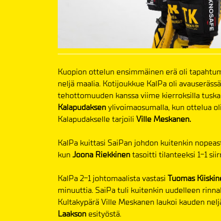
Kuopion ottelun ensimmäinen erä oli tapahtumar
neljä maalia. Kotijoukkue KalPa oli avauserässä
tehottomuuden kanssa viime kierroksilla tuskail
Kalapudaksen
ylivoimaosumalla, kun ottelua oli
Kalapudakselle tarjoili
Ville Meskanen.
KalPa kuittasi SaiPan johdon kuitenkin nopeasti
kun
Joona Riekkinen
tasoitti tilanteeksi 1-1 si
KalPa 2-1 johtomaalista vastasi
Tuomas Kiiskin
minuuttia. SaiPa tuli kuitenkin uudelleen rinna
Kultakypärä Ville Meskanen laukoi kauden nel
Laakson
esityöstä.