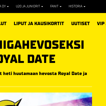
PA OY
U20 JA JUNIORIT
FANIT
HISTORIA
LUT
LIPUT JA KAUSIKORTIT
UUTISET
VIP
IIGAHEVOSEKSI
OYAL DATE
ät heti huutamaan hevosta Royal Date ja