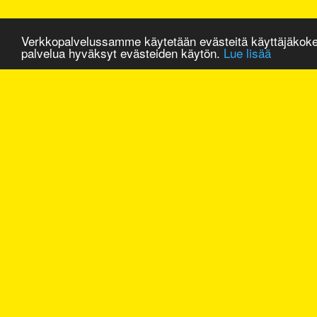
Verkkopalvelussamme käytetään evästeitä käyttäjäkok
palvelua hyväksyt evästeiden käytön.
Lue lisää