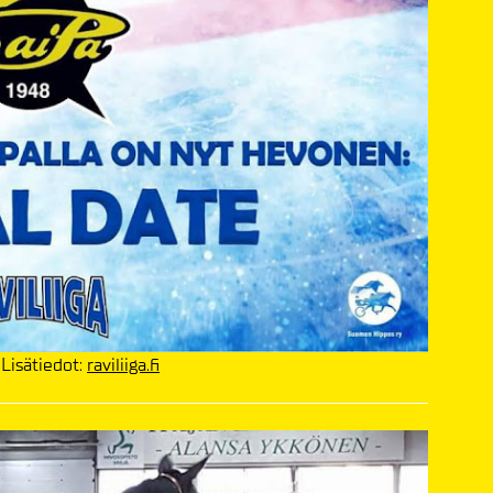
. Lisätiedot:
raviliiga.fi