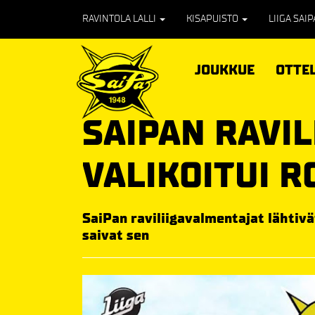
RAVINTOLA LALLI
KISAPUISTO
LIIGA SAI
JOUKKUE
OTTE
SAIPAN RAVIL
VALIKOITUI R
SaiPan raviliigavalmentajat lähtiv
saivat sen