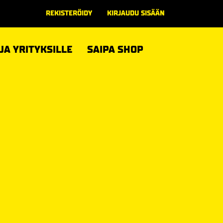
REKISTERÖIDY
KIRJAUDU SISÄÄN
 JA YRITYKSILLE
SAIPA SHOP