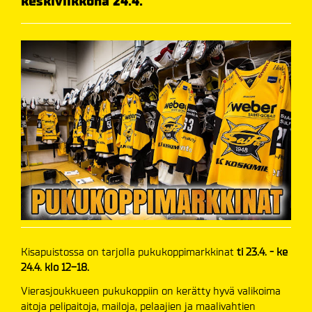
keskiviikkona 24.4.
Kisapuistossa on tarjolla pukukoppimarkkinat
ti 23.4. - ke
24.4. klo 12-18.
Vierasjoukkueen pukukoppiin on kerätty hyvä valikoima
aitoja pelipaitoja, mailoja, pelaajien ja maalivahtien