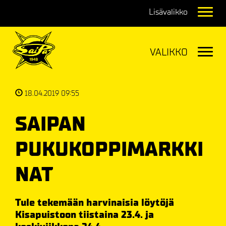
Navig
Navig
18.04.2019 09:55
SAIPAN
PUKUKOPPIMARKKI
NAT
Tule tekemään harvinaisia löytöjä
Kisapuistoon tiistaina 23.4. ja