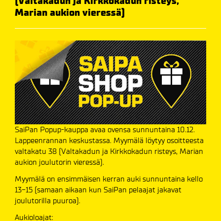
(Valtakadun ja Kirkkokadun risteys,
Marian aukion vieressä)
SaiPan Popup-kauppa avaa ovensa sunnuntaina 10.12.
Lappeenrannan keskustassa. Myymälä löytyy osoitteesta
valtakatu 38 (Valtakadun ja Kirkkokadun risteys, Marian
aukion joulutorin vieressä).
Myymälä on ensimmäisen kerran auki sunnuntaina kello
13-15 (samaan aikaan kun SaiPan pelaajat jakavat
joulutorilla puuroa).
Aukioloajat: