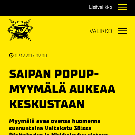
Navig
Navig
09.12.2017 09:00
SAIPAN POPUP-
MYYMÄLÄ AUKEAA
KESKUSTAAN
Myymälä avaa ovensa huomenna
sunnuntaina Valtakatu 38:ssa