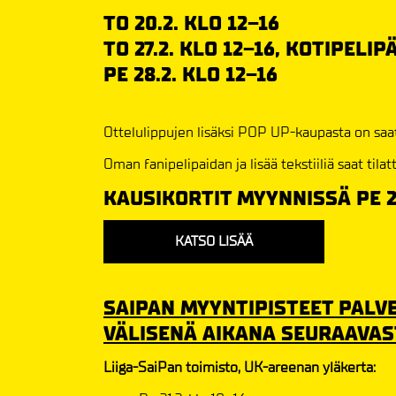
TO 20.2. KLO 12–16
TO 27.2. KLO 12–16, KOTIPELI
PE 28.2. KLO 12–16
Ottelulippujen lisäksi POP UP-kaupasta on saa
Oman fanipelipaidan ja lisää tekstiiliä saat til
KAUSIKORTIT MYYNNISSÄ PE 21
KATSO LISÄÄ
SAIPAN MYYNTIPISTEET PALVEL
VÄLISENÄ AIKANA SEURAAVAST
Liiga-SaiPan toimisto, UK-areenan yläkerta: