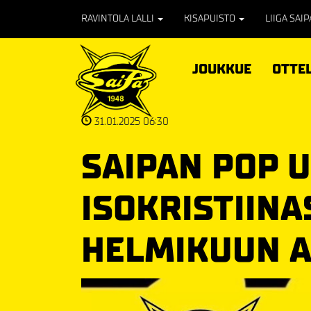
RAVINTOLA LALLI
KISAPUISTO
LIIGA SAI
JOUKKUE
OTTE
31.01.2025 06:30
SAIPAN POP 
ISOKRISTIINA
HELMIKUUN A