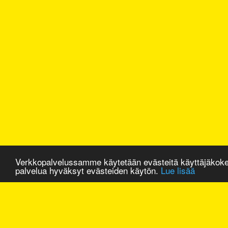
Verkkopalvelussamme käytetään evästeitä käyttäjäkok
palvelua hyväksyt evästeiden käytön.
Lue lisää