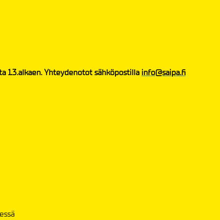
ta 1.3.alkaen. Yhteydenotot sähköpostilla
info@saipa.fi
dessä