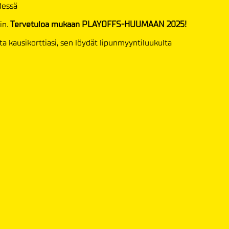
ydessä
in.
Tervetuloa mukaan PLAYOFFS-HUUMAAN 2025!
a kausikorttiasi, sen löydät lipunmyyntiluukulta