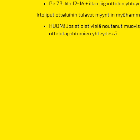
Pe 7.3. klo 12-16 + illan liigaottelun yhte
Irtoliput otteluihin tulevat myyntiin myöhemm
HUOM! Jos et olet vielä noutanut muovist
ottelutapahtumien yhteydessä.