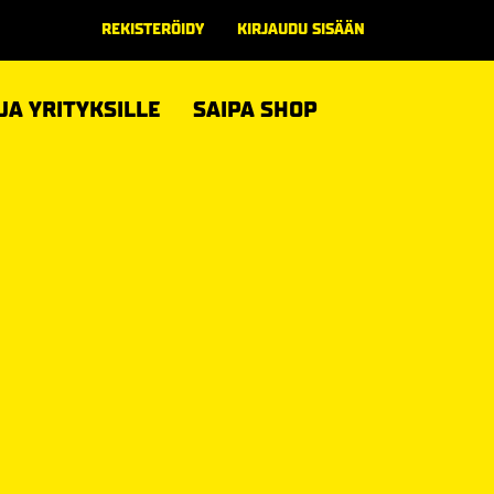
REKISTERÖIDY
KIRJAUDU SISÄÄN
 JA YRITYKSILLE
SAIPA SHOP