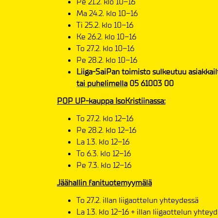
Pe 21.2. klo 10–16
Ma 24.2. klo 10–16
Ti 25.2. klo 10–16
Ke 26.2. klo 10–16
To 27.2. klo 10–16
Pe 28.2. klo 10–16
Liiga-SaiPan toimisto sulkeutuu asiakkail
tai puhelimella
05 61003 00
POP UP-kauppa IsoKristiinassa:
To 27.2. klo 12–16
Pe 28.2. klo 12–16
La 1.3. klo 12–16
To 6.3. klo 12–16
Pe 7.3. klo 12–16
Jäähallin fanituotemyymälä
To 27.2. illan liigaottelun yhteydessä
La 1.3. klo 12-16 + illan liigaottelun yhtey