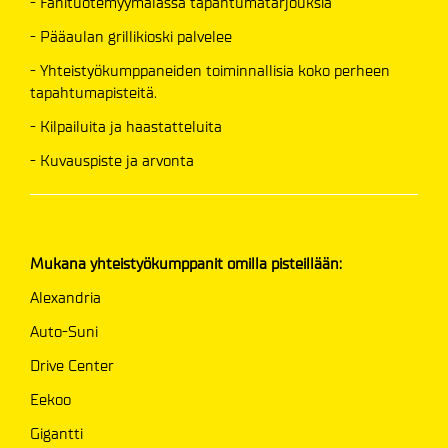
- Fanituotemyymälässä tapahtumatarjouksia
- Pääaulan grillikioski palvelee
- Yhteistyökumppaneiden toiminnallisia koko perheen
tapahtumapisteitä.
- Kilpailuita ja haastatteluita
- Kuvauspiste ja arvonta​
Mukana yhteistyökumppanit omilla pisteillään:
Alexandria
Auto-Suni
Drive Center
Eekoo
Gigantti