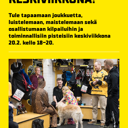
Tule tapaamaan joukkuetta,
luistelemaan, maistelemaan sekä
osallistumaan kilpailuihin ja
toiminnallisiin pisteisiin keskiviikkona
20.2. kello 18-20.