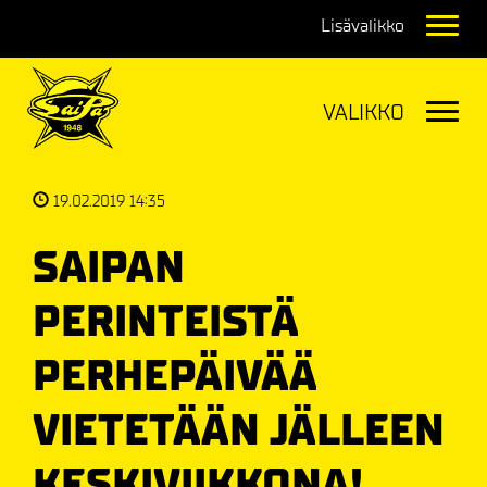
Navig
Navig
19.02.2019 14:35
SAIPAN
PERINTEISTÄ
PERHEPÄIVÄÄ
VIETETÄÄN JÄLLEEN
KESKIVIIKKONA!