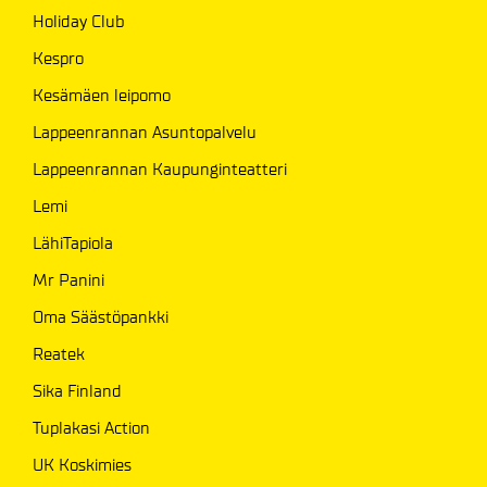
Holiday Club
Kespro
Kesämäen leipomo
Lappeenrannan Asuntopalvelu
Lappeenrannan Kaupunginteatteri
Lemi
LähiTapiola
Mr Panini
Oma Säästöpankki
Reatek
Sika Finland
Tuplakasi Action
UK Koskimies