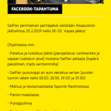
FACEBOOK-TAPAHTUMA
SaiPan perinteinen perhepäivä vietetään Kisapuiston
jäähallissa 20.2.2019 kello 18-20. Vapaa pääsy!
Ohjelmassa mm.
- Pelailua ja luistelua jäällä (pienpelialue, rankkareita ja
vapaan luistelun alue) mukana SaiPan pelaajia (kypärä
pakollinen, myös vanhemmilla)
- SaiPan pukukoppi on auki vierailua varten (puolen
tunnin välein kello 18.00, 18.30, 19.00 ja 19.30)
- Mehua ja leivosmaistiaisia Sputnik Ravintolassa
- Panini-maistiaisia
- Pomppulinna