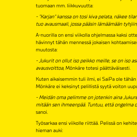
tuomaan mm. liikkuvuutta:
- "Karjan" kanssa on tosi kiva pelata, näkee tila
tuo avausmaali, jossa pääsin lämäämään tyhjiin
A-nuorilla on ensi viikolla ohjelmassa kaksi ott
hävinnyt tähän mennessä jokaisen kohtaamisen.
muutosta:
- Jukurit on ollut iso peikko meille, se on iso
avausvoittoa,
Mönkäre totesi päättäväisesti.
Kuten aikaisemmin tuli ilmi, ei SaiPa ole täh
Mönkäre ei keksinyt pelillistä syytä voiton uup
- Meidän oma pelimme on jotenkin aina Jukureit
mitään sen ihmeenpää. Tuntuu, että ongelma o
sanoi.
Työsarkaa ensi viikolle riittää. Pelissä on kehit
hieman auki: