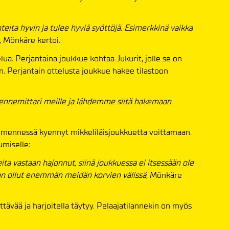
nteita hyvin ja tulee hyviä syöttöjä. Esimerkkinä vaikka
,
Mönkäre kertoi.
elua. Perjantaina joukkue kohtaa Jukurit, jolle se on
 Perjantain ottelusta joukkue hakee tilastoon
 asennemittari meille ja lähdemme siitä hakemaan
än mennessä kyennyt mikkeliläisjoukkuetta voittamaan.
umiselle:
a vastaan hajonnut, siinä joukkuessa ei itsessään ole
n ollut enemmän meidän korvien välissä,
Mönkäre
ettävää ja harjoitella täytyy. Pelaajatilannekin on myös