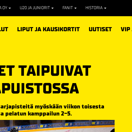
PA OY
U20 JA JUNIORIT
FANIT
HISTORIA
LUT
LIPUT JA KAUSIKORTIT
UUTISET
VIP
ET TAIPUIVAT
APUISTOSSA
arjapisteitä myöskään viikon toisesta
sa pelatun kamppailun 2-5.