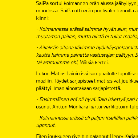
SaiPa sortui kolmannen erän alussa jäähyilyyn j
muodossa. SaiPa otti erän puolivälin tienoilla 
kiinni:
- Kolmannessa erässä saimme hyvän alun, mutta
muutaman paikan, mutta niistä ei tullut maalia,
- Aikalisän aikana kävimme hyökkäyspelaamista
kautta haimme painetta vastustajan päätyyn. Si
tai ammuimme ohi
, Mälkiä kertoi.
Lukon Matias Lainio iski kamppailulle lopullise
maaliin. Täydet sarjapisteet matkasivat joukk
päättyi ilman ainoatakaan sarjapistettä.
- Ensimmäinen erä oli hyvä. Sain iskettyä pari m
osunut Antton Mönkäre kertoi verkkotoimituks
- Kolmannessa erässä oli paljon itselläkin paikko
uponnut.
Eilen joukkueen riveihin palannut Henry Karjal