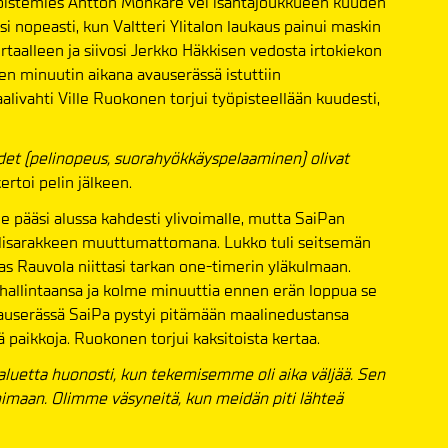
 pistemies Antton Mönkäre vei isäntäjoukkueen kuuden
i nopeasti, kun Valtteri Ylitalon laukaus painui maskin
rtaalleen ja siivosi Jerkko Häkkisen vedosta irtokiekon
en minuutin aikana avauserässä istuttiin
aalivahti Ville Ruokonen torjui työpisteellään kuudesti,
det (pelinopeus, suorahyökkäyspelaaminen) olivat
rtoi pelin jälkeen.
ue pääsi alussa kahdesti ylivoimalle, mutta SaiPan
aalisarakkeen muuttumattomana. Lukko tuli seitsemän
as Rauvola niittasi tarkan one-timerin yläkulmaan.
 hallintaansa ja kolme minuuttia ennen erän loppua se
Avauserässä SaiPa pystyi pitämään maalinedustansa
ä paikkoja. Ruokonen torjui kaksitoista kertaa.
luetta huonosti, kun tekemisemme oli aika väljää. Sen
aan. Olimme väsyneitä, kun meidän piti lähteä