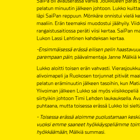
SaiPa oli avauserässä vahva. Joukkueen paras
pelatun minuutin jälkeen johtoon. Lukko kuittas
läpi SaiPan reppuun. Mönkäre onnistui vielä ke
maaliin. Erän teemaksi muodostui jäähyily. Viid
rangaistusaitiossa peräti viisi kertaa. SaiPan m
Lukon Lassi Lehtinen kahdeksan kertaa.
-Ensimmäisessä erässä eilisen pelin haastavuu
parempaan päin,
päävalmentaja Janne Mälkiä ke
Lukko aloitti toisen erän vahvasti. Vierasjoukk
alivoimapeli ja Ruokosen torjunnat pitivät m
pelatun eräminuutin jälkeen tasoihin, kun Mati
Ylivoiman jälkeen Lukko sai myös viisikkopeliä
siirtyikin johtoon Timi Lehden laukauksella. 
puhtaana, mutta toisessa erässä Lukko loi sielt
- Toisessa erässä aloimme puolustamaan keskia
vuoksi emme saaneet hyökkäyspeliämme toimim
hyökkäämään,
Mälkiä summasi.