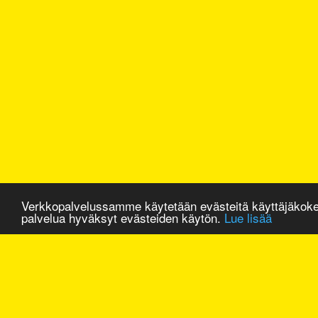
Verkkopalvelussamme käytetään evästeitä käyttäjäkok
palvelua hyväksyt evästeiden käytön.
Lue lisää