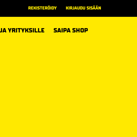
REKISTERÖIDY
KIRJAUDU SISÄÄN
 JA YRITYKSILLE
SAIPA SHOP