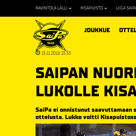
RAVINTOLA LALLI
KISAPUISTO
LIIGA SAI
JOUKKUE
OTTE
13.11.2016 21:33
SAIPAN NUOR
LUKOLLE KIS
SaiPa ei onnistunut saavuttamaan s
ottelusta. Lukko voitti Kisapuistos