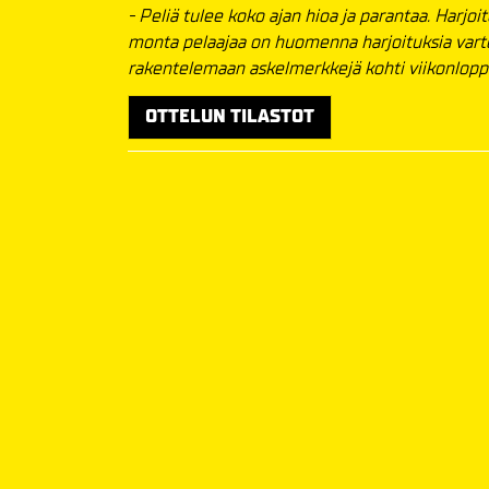
- Peliä tulee koko ajan hioa ja parantaa. Harjo
monta pelaajaa on huomenna harjoituksia varte
rakentelemaan askelmerkkejä kohti viikonlopp
OTTELUN TILASTOT