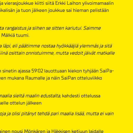
a vierasjoukkue kiitti siitä Erkki Laihon ylivoimamaalin
aikalisän ja tuon jälkeen joukkue sai hieman pelistään
 rangaistus ja siihen se sitten kariutui. Saimme
Mälkiä tuumi.
 läpi, eli päätimme nostaa hyökkääjiä ylemmäs ja sitä
inä osittain onnistuimme, mutta vedoit jäivät matkalle
n sinetin ajassa 59:02 lauottuaan kiekon tyhjään SaiPa-
ueen mukana Raumalle ja näin SaiPan otteluviikko
aalia sieltä maalin edustalta,
kahdesti ottelussa
elle ottelun jälkeen
ja ja olisi pitänyt tehdä pari maalia lisää, mutta ei vain
ainen nousi Mönkären ja Häkkisen ketjuun laidalle