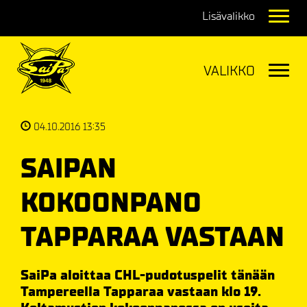
Navig
Navig
04.10.2016 13:35
SAIPAN
KOKOONPANO
TAPPARAA VASTAAN
SaiPa aloittaa CHL-pudotuspelit tänään
Tampereella Tapparaa vastaan klo 19.