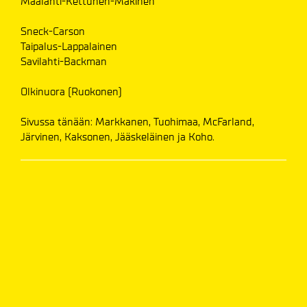
Maalahti-Kettunen-Mäkinen
Sneck-Carson
Taipalus-Lappalainen
Savilahti-Backman
Olkinuora (Ruokonen)
Sivussa tänään: Markkanen, Tuohimaa, McFarland,
Järvinen, Kaksonen, Jääskeläinen ja Koho.