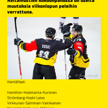
Keltamustien kokoonpanossa on useita
muutoksia viikonlopun peleihin
verrattuna.
Kentälliset:
Hamilton-Koskiranta-Kuronen
Strömberg-Koski-Leivo
Virkkunen-Salminen-Vainikainen