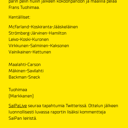
parin pelin huilin jälkeen kokoonpanoon ja maalilla pelaa
Frans Tuohimaa.
Kentälliset:
McFarland-Koskiranta-Jääskeläinen
Strömberg-Järvinen-Hamilton
Leivo-Koski-Kuronen
Virkkunen-Salminen-Kaksonen
Vainikainen-Kettunen
Maalahti-Carson
Mäkinen-Savilahti
Backman-Sneck
Tuohimaa
(Markkanen)
SaiPaLive
seuraa tapahtumia Twitterissä. Ottelun jälkeen
luonnollisesti luvassa raportin lisäksi kommentteja
SaiPan leiristä.