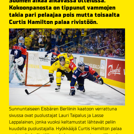
Suomen aikaa alkavassa ottelussa.
Kokoonpanosta on tippunut vammojen
takia pari pelaajaa pois mutta toisaalta
Curtis Hamilton palaa rivistöön.
Sunnuntaiseen Eisbären Berliinin kaatoon verrattuna
sivussa ovat puolustajat Lauri Taipalus ja Lasse
Lappalainen, jonka vuoksi keltamustat lähtevät peliin
kuudella puolustajalla. Hyökkääjä Curtis Hamilton palaa