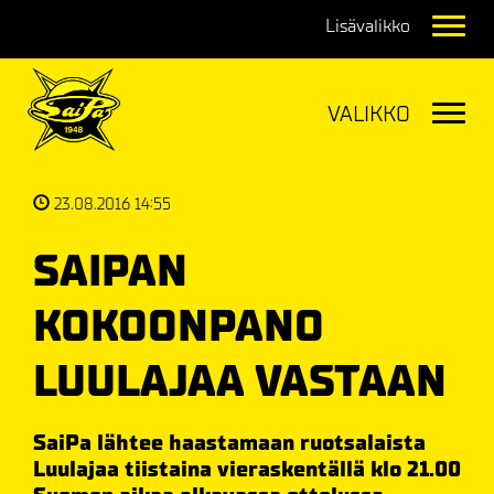
Navig
Navig
23.08.2016 14:55
SAIPAN
KOKOONPANO
LUULAJAA VASTAAN
SaiPa lähtee haastamaan ruotsalaista
Luulajaa tiistaina vieraskentällä klo 21.00