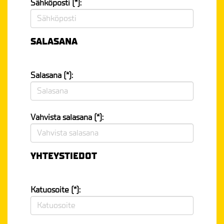
Sähköposti (*):
SALASANA
Salasana (*):
Vahvista salasana (*):
YHTEYSTIEDOT
Katuosoite (*):