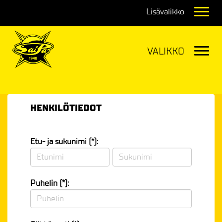
Navig
Navig
HENKILÖTIEDOT
Etu- ja sukunimi (*):
Puhelin (*):