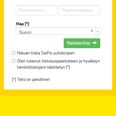
Maa (*):
Suomi
Rekisteröidy
Haluan tilata SaiPa uutiskirjeen
Olen lukenut
tietosuojaselosteen
ja hyväksyn
henkilötietojeni käsittelyn (*)
(*) Tieto on pakollinen