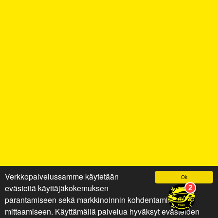
Verkkopalvelussamme käytetään
Ok
evästeitä käyttäjäkokemuksen
parantamiseen sekä markkinoinnin kohdentamiseen ja
mittaamiseen. Käyttämällä palvelua hyväksyt evästeiden