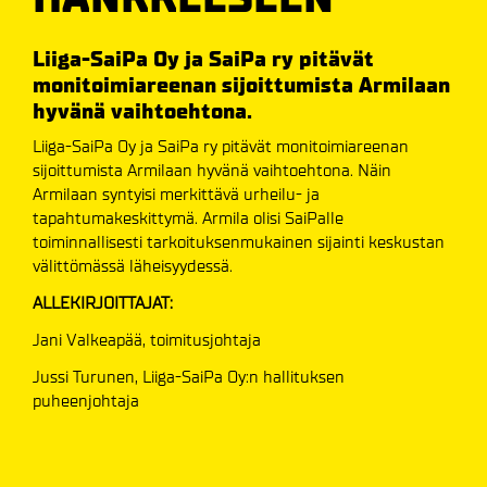
Liiga-SaiPa Oy ja SaiPa ry pitävät
monitoimiareenan sijoittumista Armilaan
hyvänä vaihtoehtona.
Liiga-SaiPa Oy ja SaiPa ry pitävät monitoimiareenan
sijoittumista Armilaan hyvänä vaihtoehtona. Näin
Armilaan syntyisi merkittävä urheilu- ja
tapahtumakeskittymä. Armila olisi SaiPalle
toiminnallisesti tarkoituksenmukainen sijainti keskustan
välittömässä läheisyydessä.
ALLEKIRJOITTAJAT:
Jani Valkeapää, toimitusjohtaja
Jussi Turunen, Liiga-SaiPa Oy:n hallituksen
puheenjohtaja