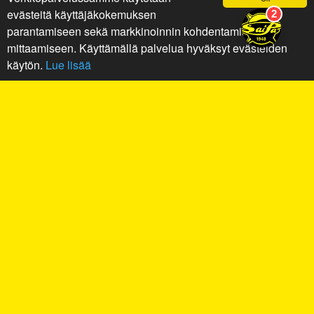
evästeitä käyttäjäkokemuksen
parantamiseen sekä markkinoinnin kohdentamiseen ja
mittaamiseen. Käyttämällä palvelua hyväksyt evästeiden
käytön.
Lue lisää