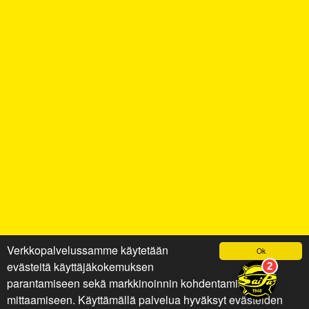
Verkkopalvelussamme käytetään
Ok
evästeitä käyttäjäkokemuksen
parantamiseen sekä markkinoinnin kohdentamiseen ja
mittaamiseen. Käyttämällä palvelua hyväksyt evästeiden