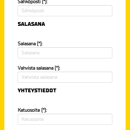
Sähköposti (*):
SALASANA
Salasana (*):
Vahvista salasana (*):
YHTEYSTIEDOT
Katuosoite (*):