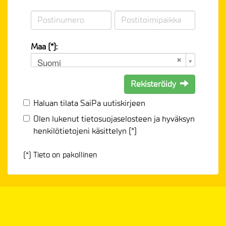
Maa (*):
Suomi
Rekisteröidy
Haluan tilata SaiPa uutiskirjeen
Olen lukenut
tietosuojaselosteen
ja hyväksyn
henkilötietojeni käsittelyn (*)
(*) Tieto on pakollinen