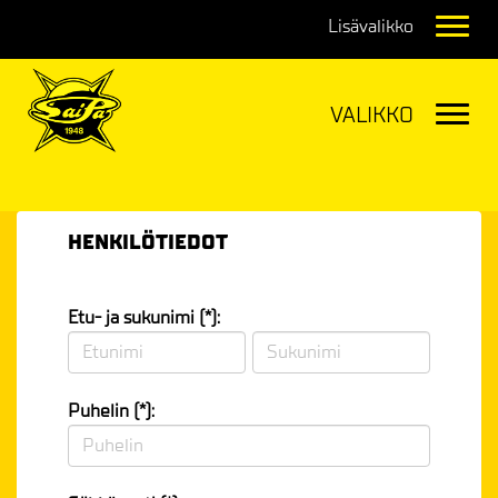
Navig
Navig
HENKILÖTIEDOT
Etu- ja sukunimi (*):
Puhelin (*):