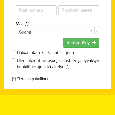
Maa (*):
Suomi
Rekisteröidy
Haluan tilata SaiPa uutiskirjeen
Olen lukenut
tietosuojaselosteen
ja hyväksyn
henkilötietojeni käsittelyn (*)
(*) Tieto on pakollinen