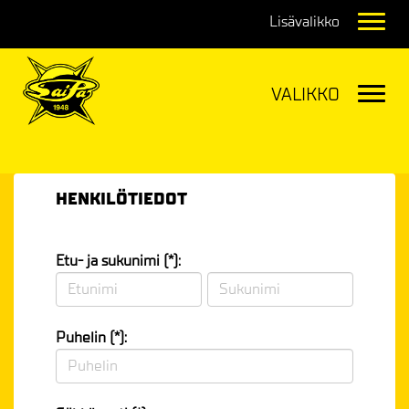
Navig
Navig
HENKILÖTIEDOT
Etu- ja sukunimi (*):
Puhelin (*):