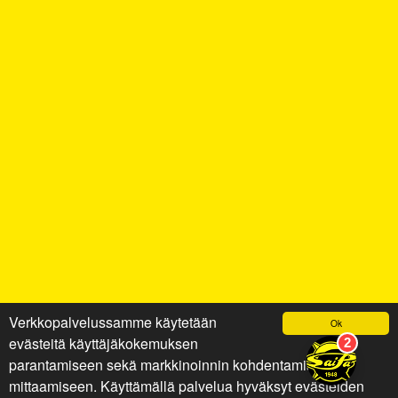
Verkkopalvelussamme käytetään
Ok
evästeitä käyttäjäkokemuksen
parantamiseen sekä markkinoinnin kohdentamiseen ja
mittaamiseen. Käyttämällä palvelua hyväksyt evästeiden