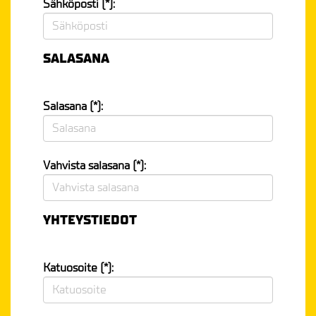
Sähköposti (*):
SALASANA
Salasana (*):
Vahvista salasana (*):
YHTEYSTIEDOT
Katuosoite (*):