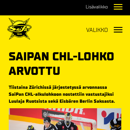
Navig
Navig
SAIPAN CHL-LOHKO
ARVOTTU
Tiistaina Zürichissä järjestetyssä arvonnassa
SaiPan CHL-alkulohkoon nostettiin vastustajiksi
Luulaja Ruotsista sekä Eisbären Berlin Saksasta.