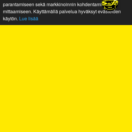
parantamiseen sekä markkinoinnin kohdentamiseen ja
mittaamiseen. Käyttämällä palvelua hyväksyt evästeiden
käytön.
Lue lisää