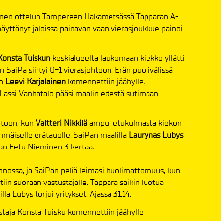
annen ottelun Tampereen Hakametsässä Tapparan A-
 näyttänyt jaloissa painavan vaan vierasjoukkue painoi
onsta Tuiskun
keskialueelta laukomaan kiekko yllätti
en SaiPa siirtyi 0-1 vierasjohtoon. Erän puolivälissä
n
Leevi Karjalainen
komennettiin jäähylle.
 Lassi Vanhatalo pääsi maalin edestä sutimaan
htoon, kun
Valtteri Nikkilä
ampui etukulmasta kiekon
mäiselle erätauolle. SaiPan maalilla
Laurynas Lubys
ran Eetu Nieminen 3 kertaa.
nossa, ja SaiPan peliä leimasi huolimattomuus, kun
ttiin suoraan vastustajalle. Tappara saikin luotua
a Lubys torjui yritykset. Ajassa 31.14.
lustaja Konsta Tuisku komennettiin jäähylle