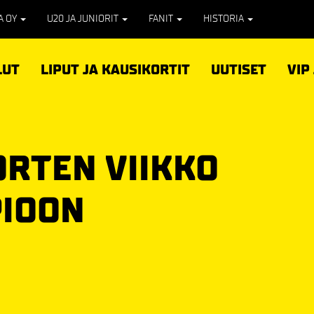
PA OY
U20 JA JUNIORIT
FANIT
HISTORIA
LUT
LIPUT JA KAUSIKORTIT
UUTISET
VIP
ORTEN VIIKKO
PIOON