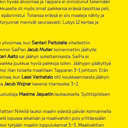
nkin hyvää alivoimaa ja Tappara ei onnistunut tekemään
ukkueella oli myös omat paikkansa erässä tasoittaa peli,
päonnistui. Toisessa erässä ei siis maaleja nähty ja
 torjunnat menivät seuraavasti: Lubys 12 kertaa ja
 ylivoimaa, kun
Santeri Peltolalle
vihellettiin
emmin SaiPan
Jacub Muller
komennettin jäähylle
eri Aalto
sai jäähyn sukeltamisesta. SaiPa ei
ikka joukkue hyviä paikkoja loikin. Jäähyjen päätyttyä
ukoi illan toisella maalillaan Tapparan 3-1 johtoon. Erän
voimaa, kun
Lassi Vanhatalo
otti koukkaamisesta jäähyn.
 ja
Jacub Wojnar
kavensi tilanteeksi 3-2.
uolustaja
Maxime Jaquetin
laukauksella. Syöttöpisteen
Valtteri Nikkilä laukoi maalin edestä päivän kolmannella
lä lopussa aikalisän ja maalivahdin pois yrittäessään
koi tyhjään maaliin loppulukemat 5-3. Maalivahtien