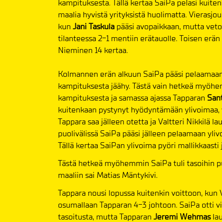
kampituksesta. Tällä kertaa SaiPa pelasi kuite
maalia hyvistä yrityksistä huolimatta. Vierasjo
kun
Jani Taskula
pääsi avopaikkaan, mutta veto e
tilanteessa 2-1 mentiin erätauolle. Toisen erän
Nieminen 14 kertaa.
Kolmannen erän alkuun SaiPa pääsi pelaamaan
kampituksesta jäähy. Tästä vain hetkeä myöh
kampituksesta ja samassa ajassa Tapparan
Sant
kuitenkaan pystynyt hyödyntämään ylivoimaa, va
Tappara saa jälleen otetta ja Valtteri Nikkilä la
puolivälissä SaiPa pääsi jälleen pelaamaan yli
Tällä kertaa SaiPan ylivoima pyöri mallikkaasti
Tästä hetkeä myöhemmin SaiPa tuli tasoihin p
maaliin sai Matias Mäntykivi.
Tappara nousi lopussa kuitenkin voittoon, kun 
osumallaan Tapparan 4-3 johtoon. SaiPa otti vie
tasoitusta, mutta Tapparan
Jeremi Wehmas
lau