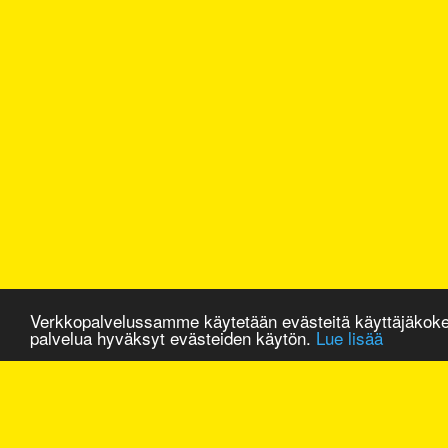
Verkkopalvelussamme käytetään evästeitä käyttäjäkok
palvelua hyväksyt evästeiden käytön.
Lue lisää