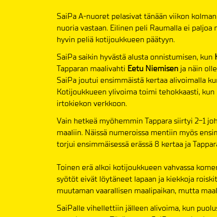
SaiPa A-nuoret pelasivat tänään viikon kolm
nuoria vastaan. Eilinen peli Raumalla ei paljoa
hyvin peliä kotijoukkueen päätyyn.
SaiPa saikin hyvästä alusta onnistumisen, kun
K
Tapparan maalivahti
Eetu Niemisen
ja näin oll
SaiPa joutui ensimmäistä kertaa alivoimalla ku
Kotijoukkueen ylivoima toimi tehokkaasti, kun
irtokiekon verkkoon.
Vain hetkeä myöhemmin Tappara siirtyi 2-1 jo
maaliin. Näissä numeroissa mentiin myös ensim
torjui ensimmäisessä erässä 8 kertaa ja Tappa
Toinen erä alkoi kotijoukkueen vahvassa komen
syötöt eivät löytäneet lapaan ja kiekkoja roiski
muutaman vaarallisen maalipaikan, mutta maalill
SaiPalle vihellettiin jälleen alivoima, kun puo