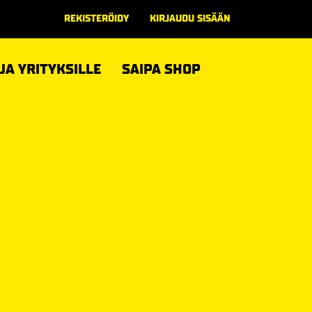
REKISTERÖIDY
KIRJAUDU SISÄÄN
 JA YRITYKSILLE
SAIPA SHOP