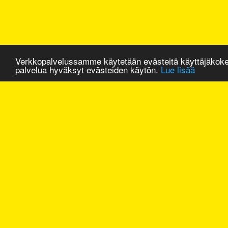
Verkkopalvelussamme käytetään evästeitä käyttäjäkok
palvelua hyväksyt evästeiden käytön.
Lue lisää