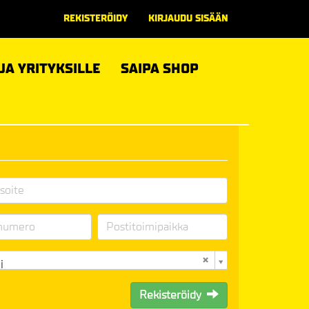
REKISTERÖIDY
KIRJAUDU SISÄÄN
 JA YRITYKSILLE
SAIPA SHOP
i
Rekisteröidy