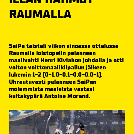
RAUMALLA
SaiPa taisteli viikon ainoassa ottelussa
Raumalla loistopelin pelanneen
maalivahti Henri Kiviahon johdolla ja otti
voiton voittomaalikilpailun jälkeen
lukemin 1-2 (0-1,0-0,1-0,0-0,0-1).
Uhrautuvasti pelanneen SaiPan
molemmista maaleista vastasi
kultakypärä Antoine Morand.