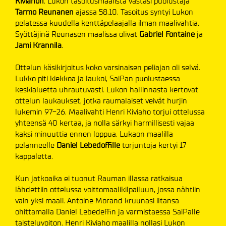
Kiviahon
. Lukon tasoitusmaalista vastasi puolustaja
Tarmo Reunanen
ajassa 58.10. Tasoitus syntyi Lukon
pelatessa kuudella kenttäpelaajalla ilman maalivahtia.
Syöttäjinä Reunasen maalissa olivat
Gabriel Fontaine
ja
Jami Krannila
.
Ottelun käsikirjoitus koko varsinaisen peliajan oli selvä.
Lukko piti kiekkoa ja laukoi, SaiPan puolustaessa
keskialuetta uhrautuvasti. Lukon hallinnasta kertovat
ottelun laukaukset, jotka raumalaiset veivät hurjin
lukemin 97-26. Maalivahti Henri Kiviaho torjui ottelussa
yhteensä 40 kertaa, ja nolla särkyi harmillisesti vajaa
kaksi minuuttia ennen loppua. Lukaon maalilla
pelanneelle
Daniel Lebedoffille
torjuntoja kertyi 17
kappaletta.
Kun jatkoaika ei tuonut Rauman illassa ratkaisua
lähdettiin ottelussa voittomaalikilpailuun, jossa nähtiin
vain yksi maali. Antoine Morand kruunasi iltansa
ohittamalla Daniel Lebedeffin ja varmistaessa SaiPalle
taisteluvoiton. Henri Kiviaho maalilla nollasi Lukon