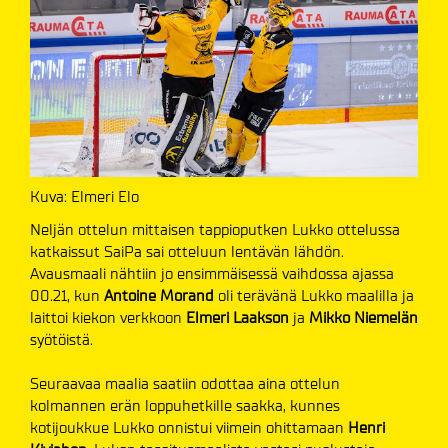
Kuva: Elmeri Elo
Neljän ottelun mittaisen tappioputken Lukko ottelussa
katkaissut SaiPa sai otteluun lentävän lähdön.
Avausmaali nähtiin jo ensimmäisessä vaihdossa ajassa
00.21, kun
Antoine Morand
oli terävänä Lukko maalilla ja
laittoi kiekon verkkoon
Elmeri Laakson
ja
Mikko Niemelän
syötöistä.
Seuraavaa maalia saatiin odottaa aina ottelun
kolmannen erän loppuhetkille saakka, kunnes
kotijoukkue Lukko onnistui viimein ohittamaan
Henri