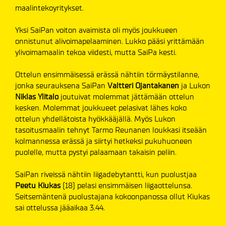
maalintekoyritykset.
Yksi SaiPan voiton avaimista oli myös joukkueen
onnistunut alivoimapelaaminen. Lukko pääsi yrittämään
ylivoimamaalin tekoa viidesti, mutta SaiPa kesti.
Ottelun ensimmäisessä erässä nähtiin törmäystilanne,
jonka seurauksena SaiPan
Valtteri Ojantakanen
ja Lukon
Niklas Ylitalo
joutuivat molemmat jättämään ottelun
kesken. Molemmat joukkueet pelasivat lähes koko
ottelun yhdellätoista hyökkääjällä. Myös Lukon
tasoitusmaalin tehnyt Tarmo Reunanen loukkasi itseään
kolmannessa erässä ja siirtyi hetkeksi pukuhuoneen
puolelle, mutta pystyi palaamaan takaisin peliin.
SaiPan riveissä nähtiin liigadebytantti, kun puolustjaa
Peetu Kiukas
(18) pelasi ensimmäisen liigaottelunsa.
Seitsemäntenä puolustajana kokoonpanossa ollut Kiukas
sai ottelussa jääaikaa 3.44.